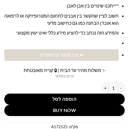
**ייתכנו שינויים בין אבן לאבן
חשוב לציין שהקשר בין אבנים לתחום המטרופיזיקה או לרפואה
הוא אובדן הבחנה כמו גם כחישוב מדעי
והמידע הזה נכתב כדי להציע מידע כללי ואינו יעוץ מקצועי
⬅️ איך לטהר קריסטלים
✨ משלוח מהיר עד הבית | 🔒 קנייה מאובטחת
קיים במלאי
כמות של טייגר איי איכותית להגנה,ביטחון עצמי והגשמה
הוספה לסל
BUY NOW
מק"ט:
A172525