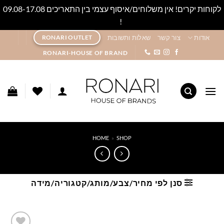
לקוחות יקרים! אין משלוחים/איסוף עצמי בין התאריכים 09.08-17.08
!
סגור
Ski
אודות
צור קשר
שאלות ותשובות
RONARI OUTLET
t
RONARI-HOUSE OF BRAND
conten
HOME
»
SHOP
סנן לפי מחיר/צבע/מותג/קטגוריה/מידה