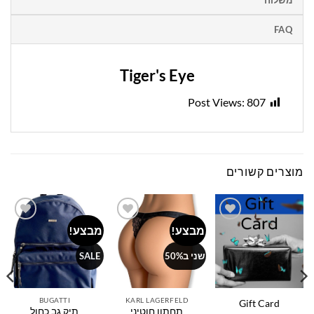
משלוח
FAQ
Tiger's Eye
Post Views:
807
מוצרים קשורים
מבצע!
מבצע!
Add to
Add to
Add to
wishlist
wishlist
wishlist
שני ב50%
SALE
BUGATTI
KARL LAGERFELD
Gift Card
תחתון חוטיני
תיק גב כחול