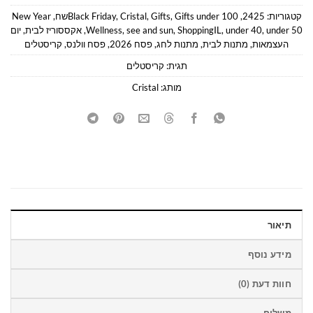
קטגוריות:
2425
,
Gifts under 100שח
,
Gifts
,
Cristal
,
Black Friday
,
New Year
under 50
,
under 40
,
ShoppingIL
,
see and sun
,
Wellness
,
אקססוריז לבית
,
יום
העצמאות
,
מתנות לבית
,
מתנות לחג
,
פסח 2026
,
פסח וולנס
,
קריסטלים
תגית:
קריסטלים
מותג:
Cristal
תיאור
מידע נוסף
חוות דעת (0)