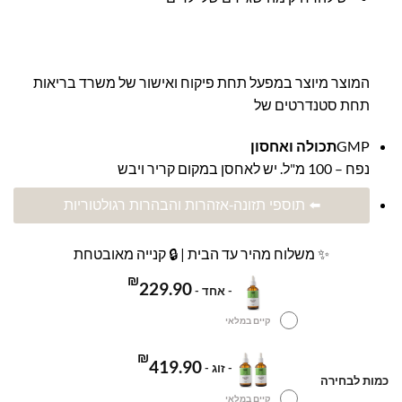
המוצר מיוצר במפעל תחת פיקוח ואישור של משרד בריאות
תחת סטנדרטים של
GMP
תכולה ואחסון
נפח – 100 מ"ל. יש לאחסן במקום קריר ויבש
⬅️ תוספי תזונה-אזהרות והבהרות רגולטוריות
✨ משלוח מהיר עד הבית | 🔒 קנייה מאובטחת
₪
229.90
-
אחד
-
קיים במלאי
₪
419.90
-
זוג
-
כמות לבחירה
קיים במלאי