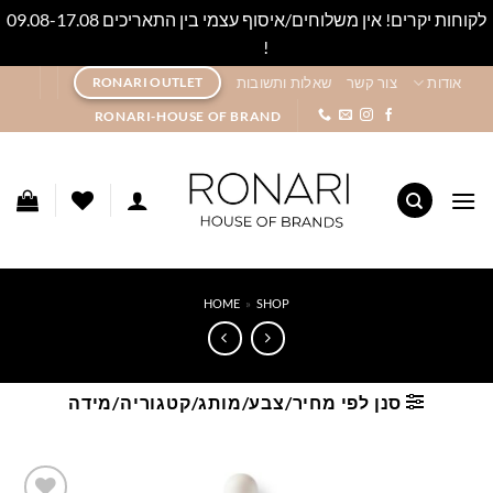
לקוחות יקרים! אין משלוחים/איסוף עצמי בין התאריכים 09.08-17.08
!
סגור
Ski
אודות
צור קשר
שאלות ותשובות
RONARI OUTLET
t
RONARI-HOUSE OF BRAND
conten
HOME
»
SHOP
סנן לפי מחיר/צבע/מותג/קטגוריה/מידה