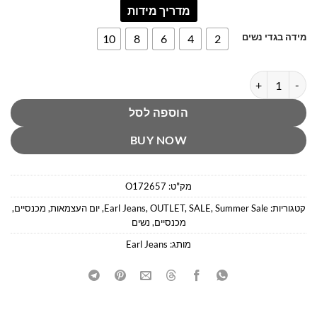
מדריך מידות
מידה בגדי נשים
10
8
6
4
2
כמות של ג’ינס סקיני אפור אופנתי ארל ג’ינס
הוספה לסל
BUY NOW
מק"ט:
O172657
קטגוריות:
Summer Sale
,
SALE
,
OUTLET
,
Earl Jeans
,
יום העצמאות
,
מכנסיים
,
מכנסיים
,
נשים
מותג:
Earl Jeans