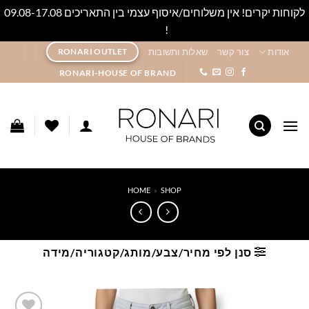
לקוחות יקרים! אין משלוחים/איסוף עצמי בין התאריכים 09.08-17.08
!
סגור
Ski
אודות
צור קשר
שאלות ותשובות
RONARI OUTLET
t
RONARI-HOUSE OF BRAND
conten
HOME
»
SHOP
סנן לפי מחיר/צבע/מותג/קטגוריה/מידה