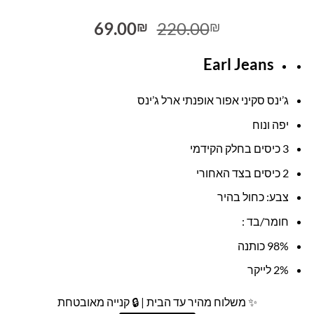
המחיר
המחיר
69.00
220.00
₪
₪
המקורי
הנוכחי
היה:
הוא:
Earl Jeans
69.00₪.
220.00₪.
ג’ינס סקיני אפור אופנתי ארל ג’ינס
יפה ונוח
3 כיסים בחלק הקידמי
2 כיסים בצד האחורי
צבע: כחול בהיר
חומר/בד :
98% כותנה
2% לייקר
✨ משלוח מהיר עד הבית | 🔒 קנייה מאובטחת