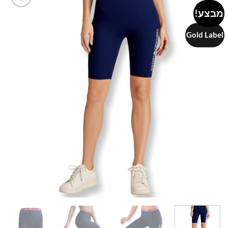
מבצע!
Add to
wishlist
Gold Label