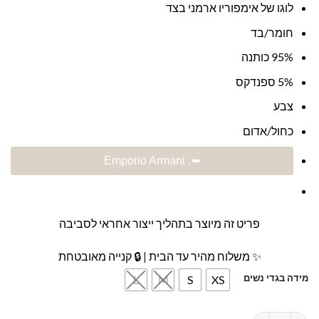
לוגו של אימפוריו ארמני בצד
חומר/בד
95% כותנה
5% ספנדקס
צבע
כחול/אדום
⬅️. Emporio Armani
פריט זה מיוצר בתהליך ייצור אחראי לסביבה
✨ משלוח מהיר עד הבית | 🔒 קנייה מאובטחת
מידה בגדי נשים
L
M
S
XS