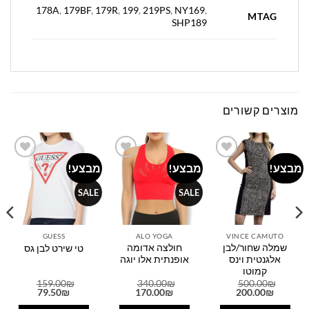
178A
,
179BF
,
179R
,
199
,
219PS
,
NY169
,
MTAG
SHP189
מוצרים קשורים
מבצע!
מבצע!
מבצע!
Add to
Add to
Add to
wishlist
wishlist
wishlist
SALE
SALE
GUESS
ALO YOGA
VINCE CAMUTO
שמלה שחור/לבן
חולצה אדומה
טי שירט לבן גס
אלגנטית וינס
אופנתית אלו יוגה
קמוטו
159.00
₪
340.00
₪
500.00
₪
המחיר
המחיר
המחיר
המחיר
המחיר
המחיר
79.50
₪
170.00
₪
200.00
₪
המקורי
הנוכחי
המקורי
הנוכחי
המקורי
הנוכחי