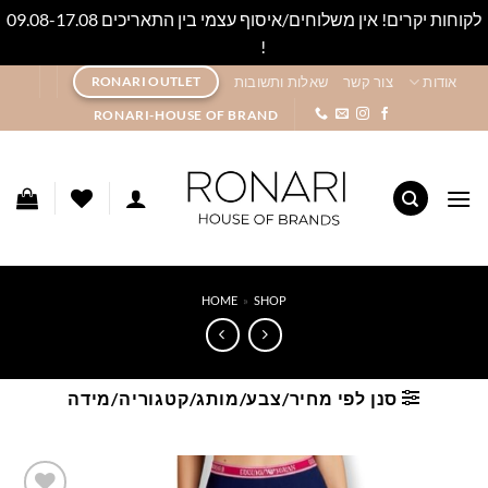
לקוחות יקרים! אין משלוחים/איסוף עצמי בין התאריכים 09.08-17.08
!
סגור
Ski
אודות
צור קשר
שאלות ותשובות
RONARI OUTLET
t
RONARI-HOUSE OF BRAND
conten
HOME
»
SHOP
סנן לפי מחיר/צבע/מותג/קטגוריה/מידה