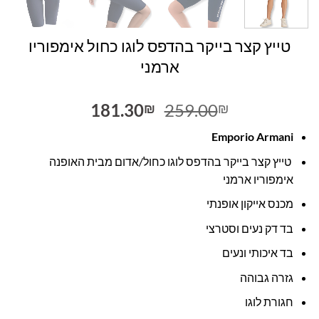
טייץ קצר בייקר בהדפס לוגו כחול אימפוריו
ארמני
המחיר
המחיר
181.30
259.00
₪
₪
המקורי
הנוכחי
Emporio Armani
היה:
הוא:
181.30₪.
259.00₪.
טייץ קצר בייקר בהדפס לוגו כחול/אדום מבית האופנה
אימפוריו ארמני
מכנס אייקון אופנתי
בד דק נעים וסטרצי
בד איכותי ונעים
גזרה גבוהה
חגורת לוגו