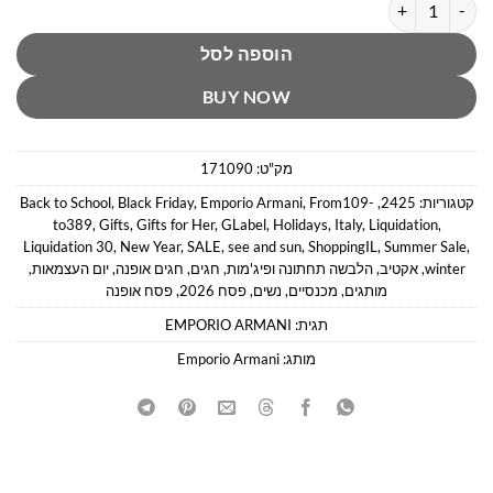
כמות של טייץ קצר בייקר בהדפס לוגו כחול אימפוריו ארמני
הוספה לסל
BUY NOW
מק"ט:
171090
קטגוריות:
2425
,
From109-
,
Emporio Armani
,
Black Friday
,
Back to School
to389
,
Gifts
,
Gifts for Her
,
GLabel
,
Holidays
,
Italy
,
Liquidation
,
Liquidation 30
,
New Year
,
SALE
,
see and sun
,
ShoppingIL
,
Summer Sale
,
winter
,
אקטיב
,
הלבשה תחתונה ופיג'מות
,
חגים
,
חגים אופנה
,
יום העצמאות
,
מותגים
,
מכנסיים
,
נשים
,
פסח 2026
,
פסח אופנה
תגית:
EMPORIO ARMANI
מותג:
Emporio Armani