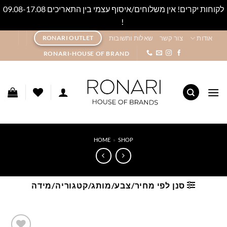
לקוחות יקרים! אין משלוחים/איסוף עצמי בין התאריכים 09.08-17.08
!
סגור
Ski
אודות
צור קשר
שאלות ותשובות
RONARI OUTLET
t
RONARI-HOUSE OF BRAND
conten
HOME
»
SHOP
סנן לפי מחיר/צבע/מותג/קטגוריה/מידה