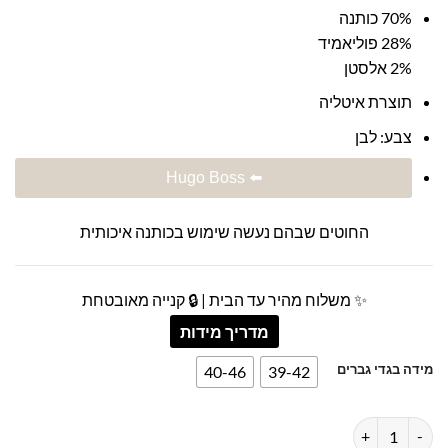
70% כותנה
28% פוליאמיד
2% אלסטן
תוצרת איטליה
צבע: לבן
⬅️ Hugo Boss
החוטים שבהם נעשה שימוש בכותנה איכותית
✨ משלוח מהיר עד הבית | 🔒 קנייה מאובטחת
מדריך מידות
מידה בגדי גברים
40-46
39-42
כמות של מארז 3 גרבי ספורט לוגו עם פסים הוגו בוס