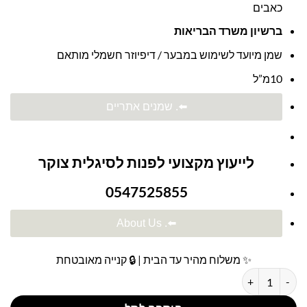
כאבים
ברשיון משרד הבריאות
שמן מיועד לשימוש במבער / דיפיוזר חשמלי מותאם
10מ”ל
⬅️. שמנים אתריים
לייעוץ מקצועי לפנות לסיגלית צוקר
0547525855
⬅️. About Us
✨ משלוח מהיר עד הבית | 🔒 קנייה מאובטחת
כמות של Lavandula | שמן אתרי טהור לבנדר אורגני