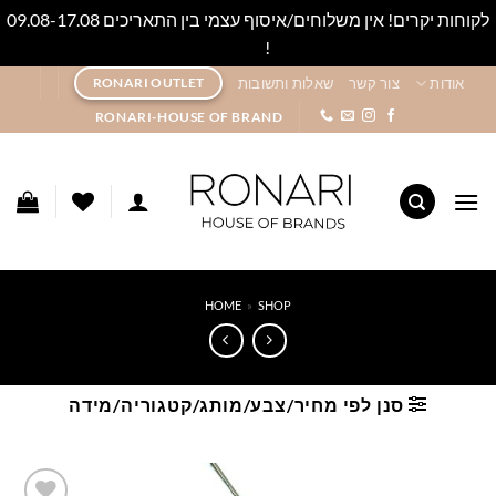
לקוחות יקרים! אין משלוחים/איסוף עצמי בין התאריכים 09.08-17.08
!
סגור
Ski
אודות
צור קשר
שאלות ותשובות
RONARI OUTLET
t
RONARI-HOUSE OF BRAND
conten
HOME
»
SHOP
סנן לפי מחיר/צבע/מותג/קטגוריה/מידה