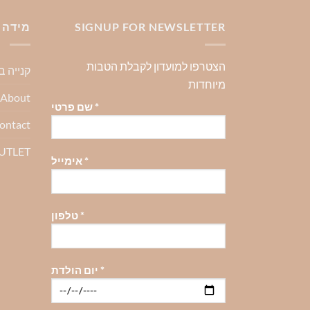
יש
יש
יש
מספר
מספר
מספר
SIGNUP FOR NEWSLETTER
מידה 
סוגים.
סוגים.
סוגים.
ניתן
ניתן
ניתן
הצטרפו למועדון לקבלת הטבות
קנייה 
לבחור
לבחור
לבחור
מיוחדות
את
את
את
About-אודות
האפשרויות
האפשרויות
האפשרויו
*
שם פרטי
בעמוד
בעמוד
בעמוד
ontact
המוצר
המוצר
המוצר
OUTLET
*
אימייל
*
טלפון
*
יום הולדת