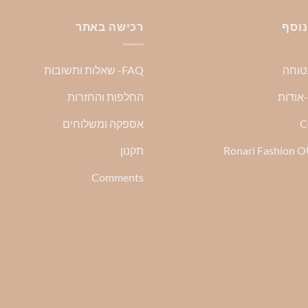
יש
יש
מספר
מספר
נוסף
רכישה באתר
סוגים.
סוגים.
ניתן
ניתן
בטוחה
FAQ- שאלות ותשובות
לבחור
לבחור
את
את
החלפות והחזרות
ת
האפשרויות
האפשרויות
בעמוד
בעמוד
C
אספקה ומשלוחים
המוצר
המוצר
Ronari Fashion 
תקנון
Comments