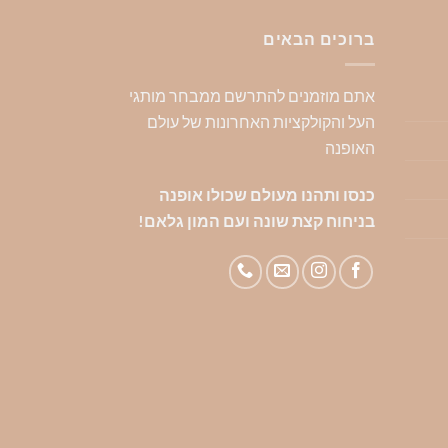
יש
יש
יש
מספר
מספר
מספ
ברוכים הבאים
סוגים.
סוגים.
סוגי
ניתן
ניתן
ניתן
אתם מוזמנים להתרשם ממבחר מותגי
לבחור
לבחור
לבח
העל והקולקציות האחרונות של עולם
את
את
את
האופנה
האפשרויות
האפשרויות
האפ
בעמוד
בעמוד
בעמ
כנסו ותהנו מעולם שכולו אופנה
המוצר
המוצר
המו
בניחוח קצת שונה ועם המון גלאם!