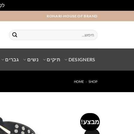
לקו
Ski
RONARI-HOUSE OF BRAND
t
conten
חיפוש
עבור:
DESIGNERS
תיקים
נשים
גברים
HOME
»
SHOP
מבצע!