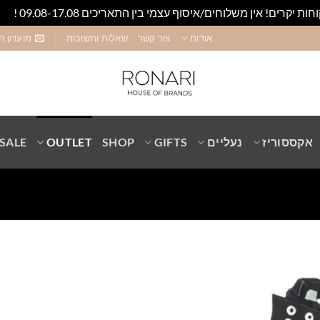
חות יקרים! אין משלוחים/איסוף עצמי בין התאריכים 09.08-17.08 !
סגו
אודות
צור קשר
שאלות ותשובות
מועדון ה
אקססוריז
נעליים
GIFTS
SHOP
OUTLET
SALE
Add to
wishlist