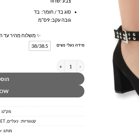
צבע :שחור
סוג בד / חומר: בד
גובה עקב: 9ס”מ
✨ משלוח מהיר עד הב
מידה נעלי נשים
38/38.5
כמות של נעל עקב שחורה עם רצועה מרק 
הוספ
NOW
מק"ט:
קטגוריות:
-נעליים
,
ET
מותג:
r