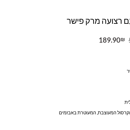
ם רצועה מרק פישר
המחיר
המחיר
189.90
₪
המקורי
הנוכחי
היה:
הוא:
189.90₪.
599.90₪.
ר
ית
הקרסול המעוצבת, המעוטרת באבזמים