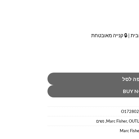
ית | 🔒 קנייה מאובטחת
פישר
ה לסל
BUY 
O172802
OUTL
,
Marc Fisher
,
נשים
Marc Fishe