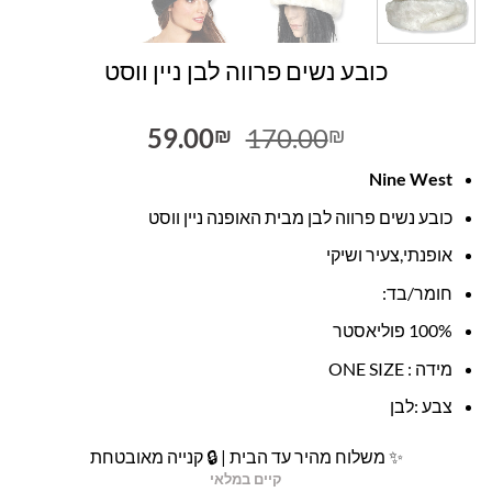
כובע נשים פרווה לבן ניין ווסט
המחיר
המחיר
59.00
170.00
₪
₪
המקורי
הנוכחי
Nine West
היה:
הוא:
59.00₪.
170.00₪.
כובע נשים פרווה לבן מבית האופנה ניין ווסט
אופנתי,צעיר ושיקי
חומר/בד:
100% פוליאסטר
מידה : ONE SIZE
צבע :לבן
✨ משלוח מהיר עד הבית | 🔒 קנייה מאובטחת
קיים במלאי