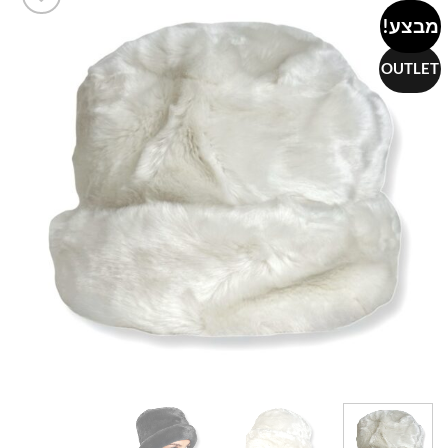
מבצע!
Add to
wishlist
OUTLET