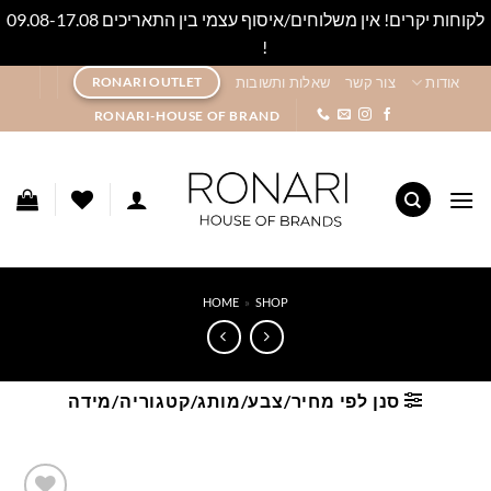
לקוחות יקרים! אין משלוחים/איסוף עצמי בין התאריכים 09.08-17.08
!
סגור
Ski
אודות
צור קשר
שאלות ותשובות
RONARI OUTLET
t
RONARI-HOUSE OF BRAND
conten
HOME
»
SHOP
סנן לפי מחיר/צבע/מותג/קטגוריה/מידה