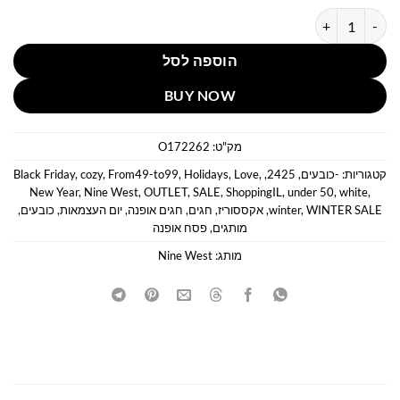
כמות של כובע נשים פרווה לבן ניין ווסט
הוספה לסל
BUY NOW
מק"ט:
O172262
קטגוריות:
-כובעים
,
2425
,
,
Love
,
Holidays
,
From49-to99
,
cozy
,
Black Friday
New Year
,
Nine West
,
OUTLET
,
SALE
,
ShoppingIL
,
under 50
,
white
,
WINTER SALE
,
winter
,
אקססוריז
,
חגים
,
חגים אופנה
,
יום העצמאות
,
כובעים
,
מותגים
,
פסח אופנה
מותג:
Nine West