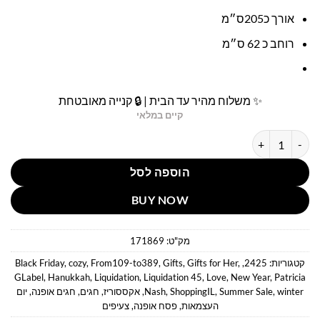
אורך כ205ס״מ
רוחב כ 62 ס״מ
✨ משלוח מהיר עד הבית | 🔒 קנייה מאובטחת
קיים במלאי
כמות של צעיף חום משבצות מעוצב פטריציה נאש
הוספה לסל
BUY NOW
מק"ט:
171869
קטגוריות:
2425
,
,
Gifts for Her
,
Gifts
,
From109-to389
,
cozy
,
Black Friday
GLabel
,
Hanukkah
,
Liquidation
,
Liquidation 45
,
Love
,
New Year
,
Patricia
winter
,
Summer Sale
,
ShoppingIL
,
Nash
,
אקססוריז
,
חגים
,
חגים אופנה
,
יום
העצמאות
,
פסח אופנה
,
צעיפים