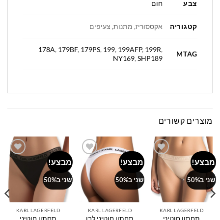
צבע
חום
קטגוריה
אקססוריז, מתנות, צעיפים
178A
,
179BF
,
179PS
,
199
,
199AFP
,
199R
,
MTAG
NY169
,
SHP189
מוצרים קשורים
מבצע!
מבצע!
מבצע!
Add to
Add to
Add to
wishlist
wishlist
wishlist
שני ב50%
שני ב50%
שני ב50%
KARL LAGERFELD
KARL LAGERFELD
KARL LAGERFELD
תחתון חוטיני
תחתון חוטיני לבן
תחתון חוטיני