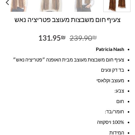
צעיף חום משבצות מעוצב פטריציה נאש
המחיר
המחיר
131.95
239.90
₪
₪
המקורי
הנוכחי
Patricia Nash
היה:
הוא:
131.95₪.
239.90₪.
צעיף חום משבצות מעוצב מבית האופנה ״פטריציה נאש״
בד דק ונעים
מעוצב וקלאסי
צבע:
חום
חומר/בד:
100% ויסקוזה
המידות