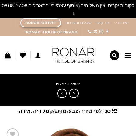
לקוחות יקרים! אין משלוחים/איסוף עצמי בין התאריכים 09.08-17.08
!
סגור
Ski
אודות
צור קשר
שאלות ותשובות
RONARI OUTLET
t
RONARI-HOUSE OF BRAND
conten
HOME
»
SHOP
סנן לפי מחיר/צבע/מותג/קטגוריה/מידה