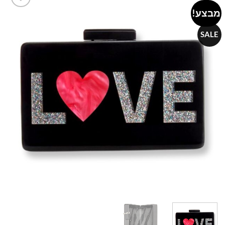
מבצע!
Add to
wishlist
SALE