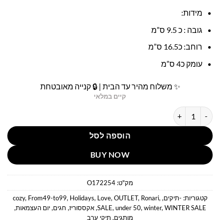
מידות:
גובה : כ 9.5 ס”מ
רוחב: כ16.5 ס”מ
עומק כ4 ס”מ
✨ משלוח מהיר עד הבית | 🔒 קנייה מאובטחת
קיים במלאי
כמות של תיק ערב שחור לאב
הוספה לסל
BUY NOW
מק"ט:
O172254
קטגוריות:
-תיקים
,
,
Ronari
,
OUTLET
,
Love
,
Holidays
,
From49-to99
,
cozy
WINTER SALE
,
winter
,
under 50
,
SALE
,
אקססוריז
,
חגים
,
יום העצמאות
,
מותגים
,
תיקי ערב