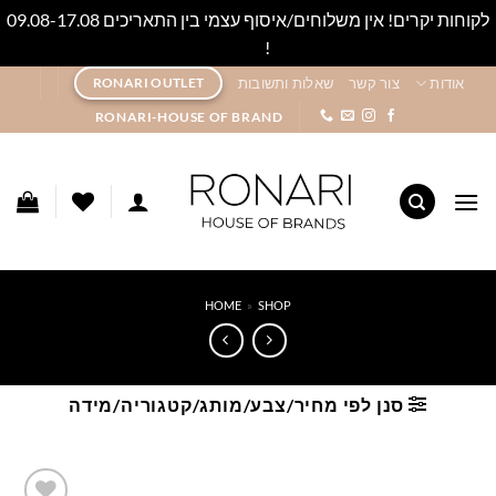
לקוחות יקרים! אין משלוחים/איסוף עצמי בין התאריכים 09.08-17.08
!
סגור
Ski
אודות
צור קשר
שאלות ותשובות
RONARI OUTLET
t
RONARI-HOUSE OF BRAND
conten
HOME
»
SHOP
סנן לפי מחיר/צבע/מותג/קטגוריה/מידה