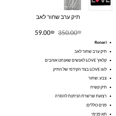
תיק ערב שחור לאב
המחיר
המחיר
59.00
350.00
₪
₪
המקורי
הנוכחי
Ronari
היה:
הוא:
59.00₪.
350.00₪.
תיק ערב שחור לאב
קלאץ’ LOVE לאנשים שאנחנו אוהבים
לוגו LOVE בצד הקידמי של התיק
צבע :שחור
תיק קשיח
רצועת שרשרת הניתנת להסרה
פנים כוללים:
תא פנימי