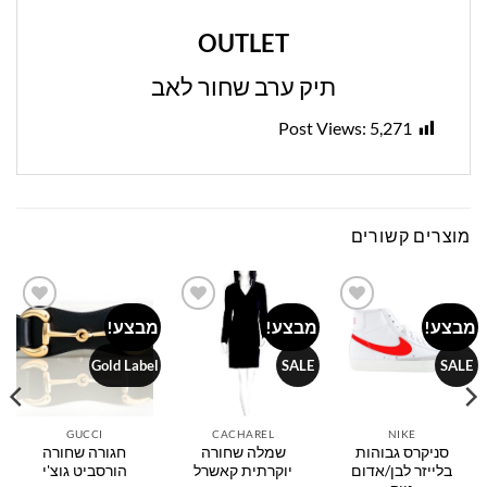
OUTLET
תיק ערב שחור לאב
Post Views:
5,271
מוצרים קשורים
מבצע!
מבצע!
מבצע!
Add to
Add to
Add to
wishlist
wishlist
wishlist
Gold Label
SALE
SALE
GUCCI
CACHAREL
NIKE
סניקרס גבוהות
שמלה שחורה
חגורה שחורה
בלייזר לבן/אדום
יוקרתית קאשרל
הורסביט גוצ'י