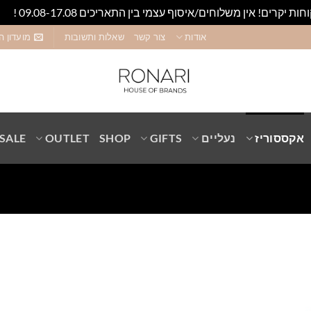
חות יקרים! אין משלוחים/איסוף עצמי בין התאריכים 09.08-17.08 !
סגו
אודות
צור קשר
שאלות ותשובות
מועדון ה
אקססוריז
נעליים
GIFTS
SHOP
OUTLET
SALE
Add to
wishlist