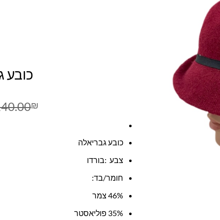
כובע ג
140.00
₪
כובע גבריאלה
צבע :בורדו
חומר/בד:
46% צמר
35% פוליאסטר