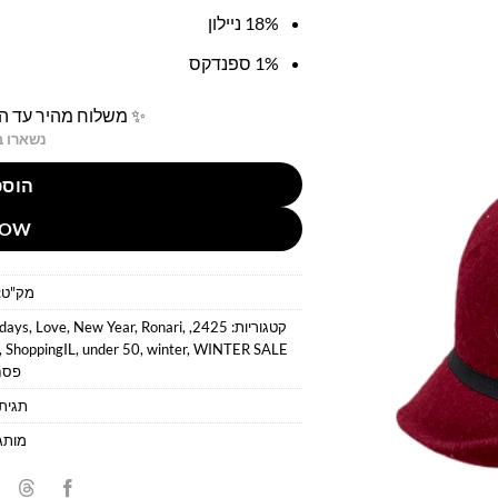
18% ניילון
1% ספנדקס
✨ משלוח מהיר עד הב
נשארו ב
הוספ
NOW
מק"ט:
קטגוריות:
2425
,
,
Ronari
,
New Year
,
Love
,
idays
,
ShoppingIL
,
under 50
,
winter
,
WINTER SALE
פסח
תגית
מותג