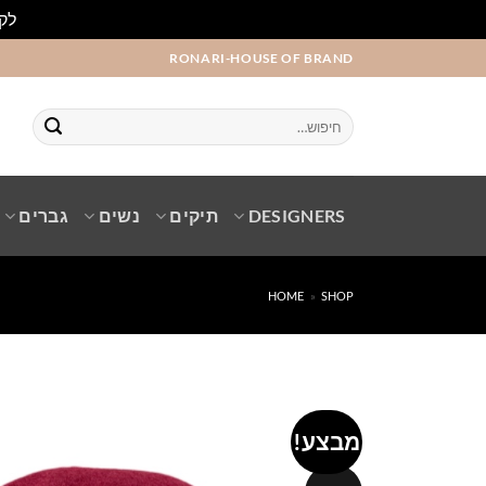
לקו
Ski
RONARI-HOUSE OF BRAND
t
conten
חיפוש
עבור:
DESIGNERS
תיקים
נשים
גברים
HOME
»
SHOP
מבצע!