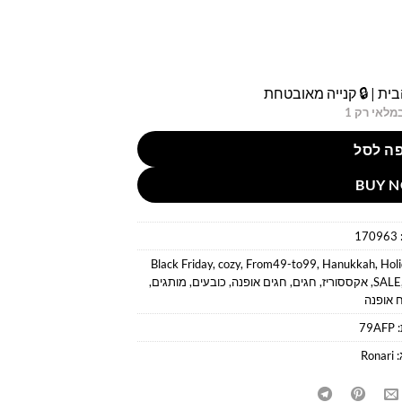
ית | 🔒 קנייה מאובטחת
מלאי רק 1
ה לסל
BUY 
170963
Black Friday
,
cozy
,
From49-to99
,
Hanukkah
,
Hol
SALE
,
אקססוריז
,
חגים
,
חגים אופנה
,
כובעים
,
מותגים
,
 אופנה
:
79AFP
:
Ronari