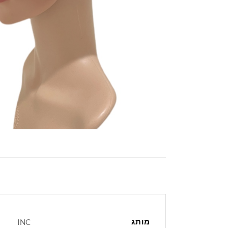
מותג
INC