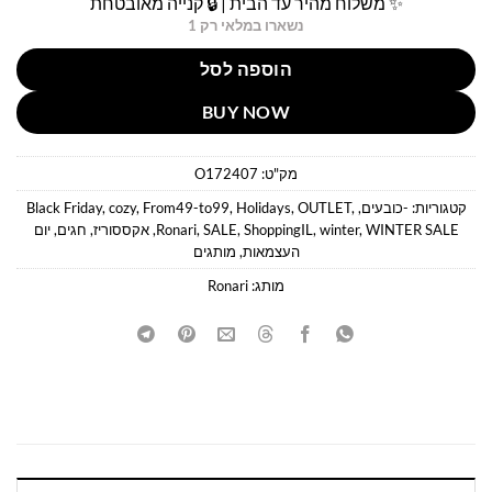
✨ משלוח מהיר עד הבית | 🔒 קנייה מאובטחת
נשארו במלאי רק 1
הוספה לסל
BUY NOW
מק"ט:
O172407
קטגוריות:
-כובעים
,
,
OUTLET
,
Holidays
,
From49-to99
,
cozy
,
Black Friday
WINTER SALE
,
winter
,
ShoppingIL
,
SALE
,
Ronari
,
אקססוריז
,
חגים
,
יום
העצמאות
,
מותגים
מותג:
Ronari