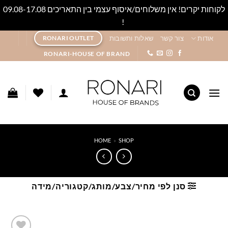
לקוחות יקרים! אין משלוחים/איסוף עצמי בין התאריכים 09.08-17.08
!
סגור
Ski
אודות
צור קשר
שאלות ותשובות
RONARI OUTLET
t
RONARI-HOUSE OF BRAND
conten
HOME
»
SHOP
סנן לפי מחיר/צבע/מותג/קטגוריה/מידה