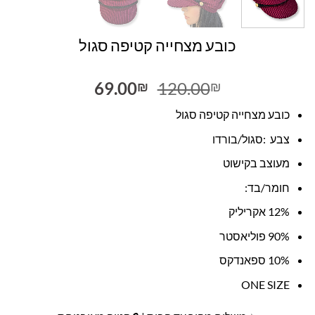
כובע מצחייה קטיפה סגול
המחיר
המחיר
69.00
120.00
₪
₪
המקורי
הנוכחי
כובע מצחייה קטיפה סגול
היה:
הוא:
69.00₪.
120.00₪.
צבע :סגול/בורדו
מעוצב בקישוט
חומר/בד:
12% אקריליק
90% פוליאסטר
10% ספאנדקס
ONE SIZE