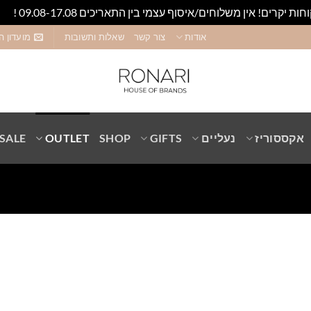
חות יקרים! אין משלוחים/איסוף עצמי בין התאריכים 09.08-17.08 !
סגו
אודות
צור קשר
שאלות ותשובות
מועדון ה
אקססוריז
נעליים
GIFTS
SHOP
OUTLET
SALE
Add to
wishlist