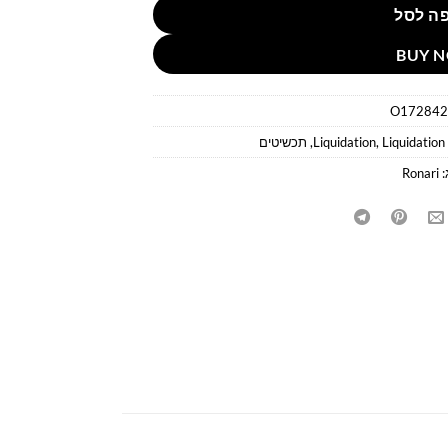
ה לסל
BUY 
O172842
Liquidation
,
Liquidation
,
תכשיטים
:
Ronari