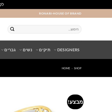
לקו
Ski
RONARI-HOUSE OF BRAND
t
conten
חיפוש
עבור:
DESIGNERS
תיקים
נשים
גברים
HOME
»
SHOP
מבצע!