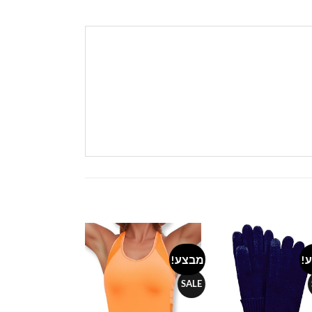
!
מבצע!
מבצע!
Add to
Add to
wishlist
wishlist
SALE
SALE