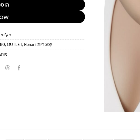
הוספ
NOW
מק"ט:
קטגוריות:
Ronari
,
OUTLET
,
 80
מותג