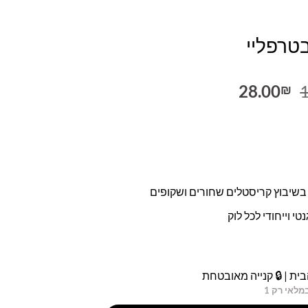
טרפליי
המחיר
המחיר
28.00
₪
המקורי
הנוכחי
היה:
הוא:
28.00₪.
140.00₪.
בשיבוץ קריסטלים שחורים ושקופים
וייחודי לכל לוק
ית | 🔒 קנייה מאובטחת
מלאי רק 1