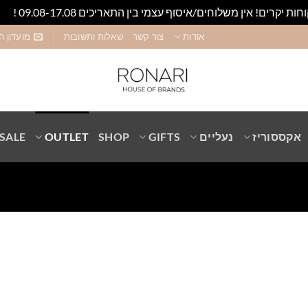
חות יקרים! אין משלוחים/איסוף עצמי בין התאריכים 09.08-17.08 !
סגו
אודות
צור קשר
שאלות ותשובות
מועדון ה
אקססוריז
נעליים
GIFTS
SHOP
OUTLET
SALE
Add to
wishlist