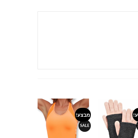
!
מבצע!
מבצע!
Add to
Add to
wishlist
wishlist
NEW
SALE