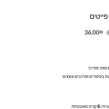
פייטים
המחיר
המחיר
36.00
₪
המקורי
הנוכחי
היה:
הוא:
36.00₪.
120.00₪.
 טאץ' מודרני
 בעיטורים מורכבים ונוצצים
ית | 🔒 קנייה מאובטחת