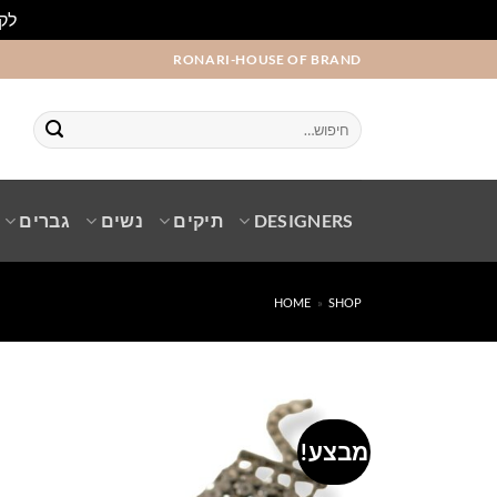
לקו
Ski
RONARI-HOUSE OF BRAND
t
conten
חיפוש
עבור:
DESIGNERS
תיקים
נשים
גברים
HOME
»
SHOP
מבצע!