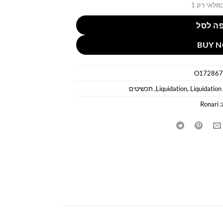
מלאי רק 1
ה לסל
BUY 
O172867
Liquidation
,
Liquidation
,
תכשיטים
:
Ronari