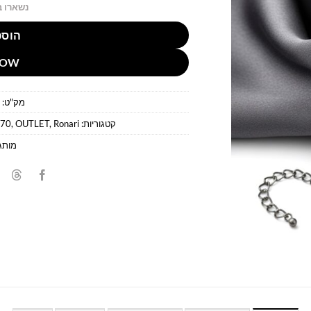
נשארו ב
הוספ
NOW
מק"ט:
קטגוריות:
Ronari
,
OUTLET
,
 70
מותג