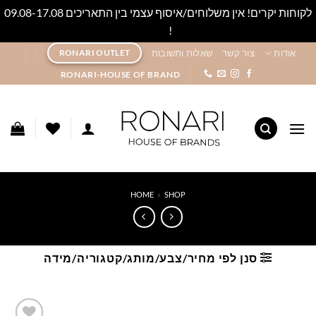
לקוחות יקרים! אין משלוחים/איסוף עצמי בין התאריכים 09.08-17.08
!
סגור
Ski
אודות
צור קשר
שאלות ותשובות
RONARI OUTLET
t
RONARI-HOUSE OF BRAND
conten
HOME
»
SHOP
סנן לפי מחיר/צבע/מותג/קטגוריה/מידה