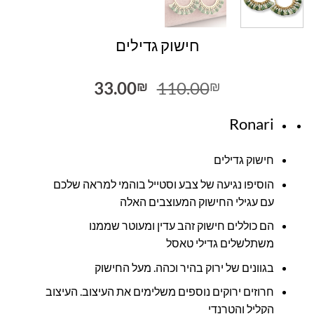
חישוק גדילים
המחיר
המחיר
33.00
110.00
₪
₪
המקורי
הנוכחי
היה:
הוא:
Ronari
33.00₪.
110.00₪.
חישוק גדילים
הוסיפו נגיעה של צבע וסטייל בוהמי למראה שלכם
עם עגילי החישוק המעוצבים האלה
הם כוללים חישוק זהב עדין ומעוטר שממנו
משתלשלים גדילי טאסל
בגוונים של ירוק בהיר וכהה. מעל החישוק
חרוזים ירוקים נוספים משלימים את העיצוב. העיצוב
הקליל והטרנדי