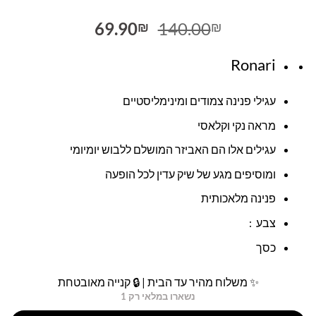
המחיר
המחיר
69.90
140.00
₪
₪
המקורי
הנוכחי
היה:
הוא:
Ronari
69.90₪.
140.00₪.
עגילי פנינה צמודים ומינימליסטיים
מראה נקי וקלאסי
עגילים אלו הם האביזר המושלם ללבוש יומיומי
ומוסיפים מגע של שיק עדין לכל הופעה
פנינה מלאכותית
צבע :
כסך
✨ משלוח מהיר עד הבית | 🔒 קנייה מאובטחת
נשארו במלאי רק 1