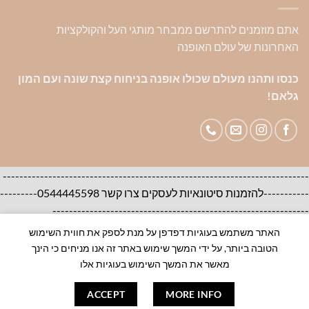
אתם מוזמנים להתרשם ממבחר מותגי העל והקולקציות
האחרונות של עולם האופנה
כנסו ותהנו מעולם שכולו אופנה בניחוח קצת שונה ועם המון
גלאם!
--------------------------------------------------------------------------
-----------להזמנות סיטונאיות לעסקים צרו קשר 0544445598---------
--------------------------------------------------------------
האתר משתמש בעוגיות דפדפן על מנת לספק את חווית השימוש
אודות
צור קשר
שאלות ותשובות
הטובה ביותר, על ידי המשך שימוש באתר זה אנו מניחים כי הינך
100% ORIGINAL BRANDS-House of Brands
מאשר את המשך השימוש בעוגיות אלו
ACCEPT
MORE INFO