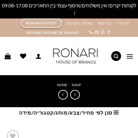
לקוחות יקרים! אין משלוחים/איסוף עצמי בין התאריכים 09.08-17.08
!
סגור
Ski
אודות
צור קשר
שאלות ותשובות
RONARI OUTLET
t
RONARI-HOUSE OF BRAND
conten
HOME
»
SHOP
סנן לפי מחיר/צבע/מותג/קטגוריה/מידה