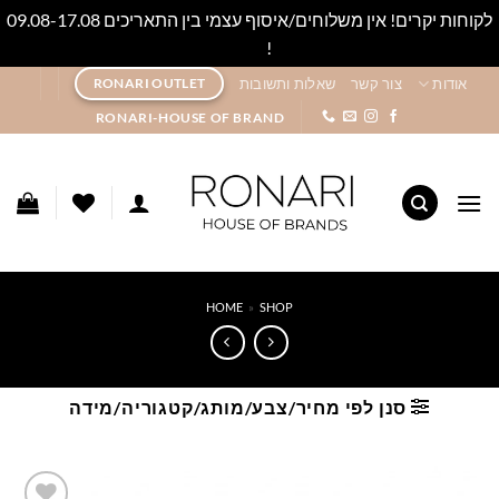
לקוחות יקרים! אין משלוחים/איסוף עצמי בין התאריכים 09.08-17.08
!
סגור
Ski
אודות
צור קשר
שאלות ותשובות
RONARI OUTLET
t
RONARI-HOUSE OF BRAND
conten
HOME
»
SHOP
סנן לפי מחיר/צבע/מותג/קטגוריה/מידה