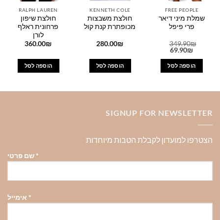
RALPH LAUREN
KENNETH COLE
FREE PEOPLE
שמלת מיני דיאר
חולצת משבצות
חולצת שיפון
פרי פיפל
מכופתרת קנת קול
פרחונית ראלף
לורן
360.00
₪
280.00
₪
349.90
₪
המחיר
המחיר
69.90
₪
המקורי
הנוכחי
היה:
הוא:
הוספה לסל
הוספה לסל
הוספה לסל
69.90₪.
349.90₪.
SIGNUP FOR NEWSLETTER
הצטרפו למועדון לקבלת הטבות מיוחדות
*
שם פרטי
*
אימייל