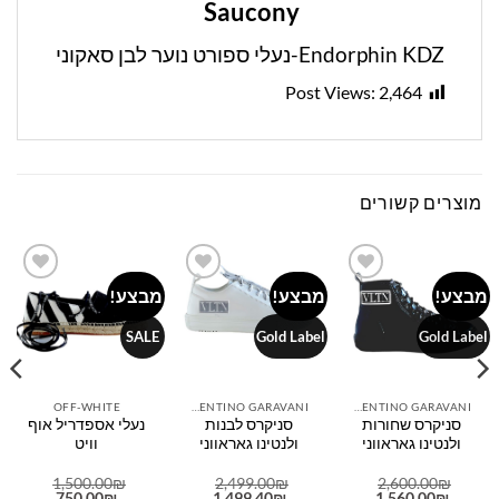
Saucony
Endorphin KDZ-נעלי ספורט נוער לבן סאקוני
Post Views:
2,464
מוצרים קשורים
מבצע!
מבצע!
מבצע!
Add to
Add to
Add to
wishlist
wishlist
wishlist
SALE
Gold Label
Gold Label
OFF-WHITE
VALENTINO GARAVANI
VALENTINO GARAVANI
סניקרס שחורות
סניקרס לבנות
נעלי אספדריל אוף
ולנטינו גאראווני
ולנטינו גאראווני
וויט
1,500.00
₪
2,499.00
₪
2,600.00
₪
המחיר
המחיר
המחיר
המחיר
המחיר
המחיר
750.00
₪
1,499.40
₪
1,560.00
₪