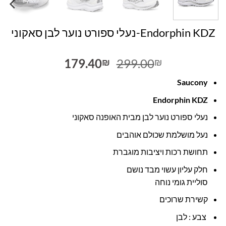
Endorphin KDZ-נעלי ספורט נוער לבן סאקוני
המחיר
המחיר
179.40
299.00
₪
₪
המקורי
הנוכחי
Saucony
היה:
הוא:
179.40₪.
299.00₪.
Endorphin KDZ
נעלי ספורט נוער לבן מבית האופנה סאקוני
נעל מושלמת שכולם אוהבים
תחושת רכות ויציבות מוגברת
חלק עליון עשוי מבד נושם
סוליית גומי נוחה
קשירת שרוכים
צבע : לבן