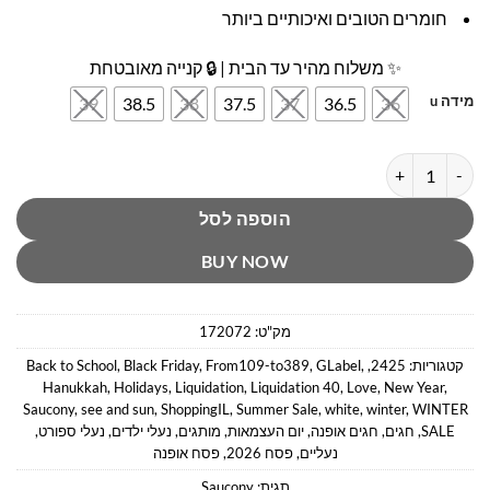
חומרים הטובים ואיכותיים ביותר
✨ משלוח מהיר עד הבית | 🔒 קנייה מאובטחת
מידה u
39
38.5
38
37.5
37
36.5
36
כמות של Endorphin KDZ-נעלי ספורט נוער לבן סאקוני
הוספה לסל
BUY NOW
מק"ט:
172072
קטגוריות:
2425
,
,
GLabel
,
From109-to389
,
Black Friday
,
Back to School
Hanukkah
,
Holidays
,
Liquidation
,
Liquidation 40
,
Love
,
New Year
,
Saucony
,
see and sun
,
ShoppingIL
,
Summer Sale
,
white
,
winter
,
WINTER
SALE
,
חגים
,
חגים אופנה
,
יום העצמאות
,
מותגים
,
נעלי ילדים
,
נעלי ספורט
,
נעליים
,
פסח 2026
,
פסח אופנה
תגית:
Saucony