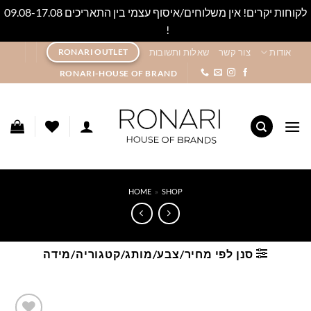
לקוחות יקרים! אין משלוחים/איסוף עצמי בין התאריכים 09.08-17.08
!
סגור
Ski
אודות
צור קשר
שאלות ותשובות
RONARI OUTLET
t
RONARI-HOUSE OF BRAND
conten
HOME
»
SHOP
סנן לפי מחיר/צבע/מותג/קטגוריה/מידה