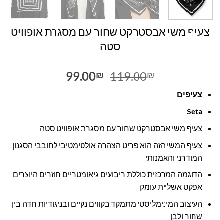
צעיף משי אבסטרקט שחור עם מסגרת אופוויט
סטה
המחיר
המחיר
99.00
119.00
₪
₪
המקורי
הנוכחי
צעיפים
היה:
הוא:
99.00₪.
119.00₪.
Seta
צעיף משי אבסטרקט שחור עם מסגרת אופוויט סטה
צעיף המשי הזה הוא פריט הצהרה אולטימטיבי לחובבי הסגנון
המודרני והאמנותי
הדוגמה המרכזית כוללת ריבועים גיאומטריים חוזרים היוצרים
אפקט אשליית עומק
העיצוב המינימליסטי מתמקד בקווים נקיים ובניגודיות חדה בין
שחור ולבן