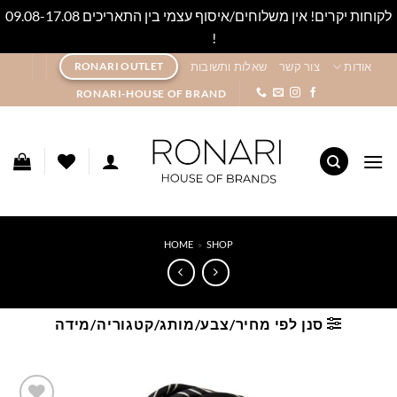
לקוחות יקרים! אין משלוחים/איסוף עצמי בין התאריכים 09.08-17.08
!
סגור
Ski
אודות
צור קשר
שאלות ותשובות
RONARI OUTLET
t
RONARI-HOUSE OF BRAND
conten
HOME
»
SHOP
סנן לפי מחיר/צבע/מותג/קטגוריה/מידה