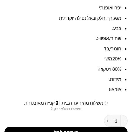
יפה ואופנתי
מגע רך, חלק ובעל נפילה יוקרתית
צבע:
שחור/אופוויט
חומר/בד
20%משי
80% ויסקוזה
מידות:
89*89
✨ משלוח מהיר עד הבית | 🔒 קנייה מאובטחת
נשארו במלאי רק 2
כמות של צעיף משי אבסטרקט שחור עם מסגרת אופוויט סטה