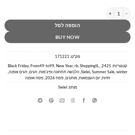
כמות של חזיית פוש-אפ מעצבת וגב חשוף צבע גוף סיאליי
הוספה לסל
BUY NOW
מק"ט:
171221
קטגוריות:
2425
,
,
ShoppingIL
,
rb
,
New Year
,
From49-to99
,
Black Friday
winter
,
Summer Sale
,
Sielei
,
הלבשה תחתונה ופיג'מות
,
חגים
,
חגים אופנה
,
חזיות
,
יום העצמאות
,
מותגים
,
פסח 2026
,
פסח אופנה
מותג:
Sielei