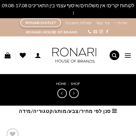
לקוחות יקרים! אין משלוחים/איסוף עצמי בין התאריכים 09.08-17.08
!
סגור
Ski
אודות
צור קשר
שאלות ותשובות
RONARI OUTLET
t
RONARI-HOUSE OF BRAND
conten
HOME
»
SHOP
סנן לפי מחיר/צבע/מותג/קטגוריה/מידה