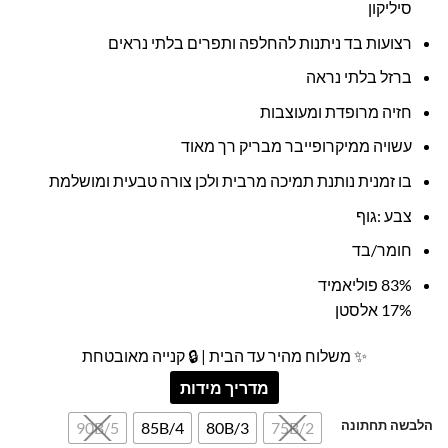
סיליקון
רצועות בד ניתנות להחלפה ותפרים בלתי נראים
ברזל בלתי נראה
חזיה מרופדת ומעוצבות
עשויה ממיקרופייבר מבריק רך מאוד
בו זמנית נותנת תמיכה מרבית ולכן צורה טבעית ומושלמת
צבע :גוף
חומר/בד
83% פוליאמיד
17% אלסטן
✨ משלוח מהיר עד הבית | 🔒 קנייה מאובטחת
מדריך מידות
הלבשה תחתונה
90B/5
85B/4
80B/3
75B/2