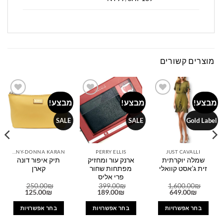
מוצרים קשורים
מבצע!
מבצע!
מבצע!
Add to
Add to
Add to
wishlist
wishlist
wishlist
SALE
SALE
Gold Label
DKNY-DONNA KARAN
PERRY ELLIS
JUST CAVALLI
שמלה יוקרתית
ארנק עור ומחזיק
תיק איפור דונה
זית ג’אסט קוואלי
מפתחות שחור
קארן
פרי אליס
250.00
₪
399.00
₪
1,600.00
₪
המחיר
המחיר
המחיר
המחיר
המחיר
המחיר
125.00
₪
189.00
₪
649.00
₪
המקורי
הנוכחי
המקורי
הנוכחי
המקורי
הנוכחי
היה:
הוא:
היה:
הוא:
היה:
הוא:
בחר אפשרויות
בחר אפשרויות
בחר אפשרויות
125.00₪.
250.00₪.
189.00₪.
399.00₪.
649.00₪.
1,600.00₪.
2
למוצר
למוצר
למוצר