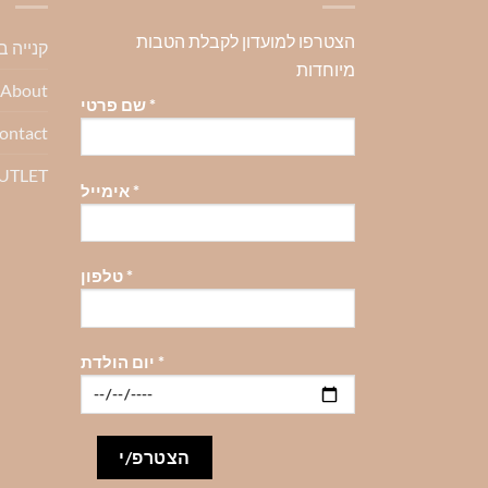
ניתן
ניתן
ניתן
הצטרפו למועדון לקבלת הטבות
קנייה 
לבחור
לבחור
לבחור
מיוחדות
את
את
את
About-אודות
האפשרויות
האפשרויות
האפשרויו
*
שם פרטי
בעמוד
בעמוד
בעמוד
ontact
המוצר
המוצר
המוצר
OUTLET
*
אימייל
*
טלפון
*
יום הולדת