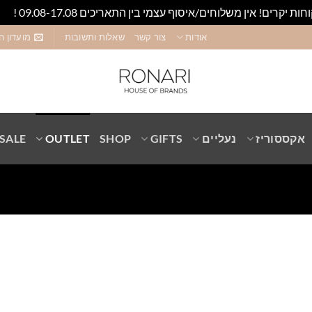
חות יקרים! אין משלוחים/איסוף עצמי בין התאריכים 09.08-17.08 !
סגו
אודות
צור קשר
שאלות ותשובות
מועדון ה
אקססוריז
נעליים
GIFTS
SHOP
OUTLET
SALE
Add to
wishlist