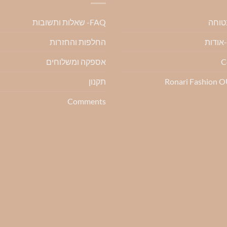
ניתן
ניתן
בטוחה
FAQ- שאלות ותשובות
לבחור
לבחור
את
את
החלפות והחזרות
ת
האפשרויות
האפשרויות
בעמוד
בעמוד
C
אספקה ומשלוחים
המוצר
המוצר
Ronari Fashion 
תקנון
Comments