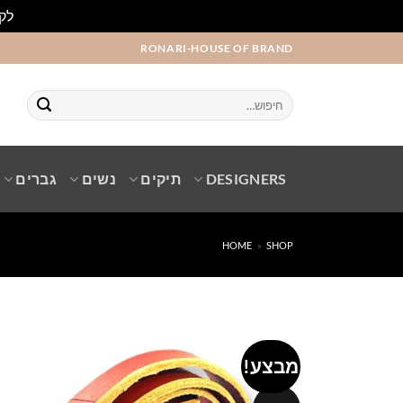
לקו
Ski
RONARI-HOUSE OF BRAND
t
conten
חיפוש
עבור:
DESIGNERS
תיקים
נשים
גברים
HOME
»
SHOP
מבצע!