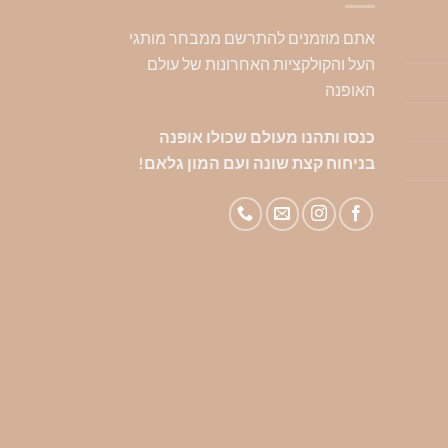
ניתן
ניתן
ניתן
אתם מוזמנים להתרשם ממבחר מותגי
לבחור
לבחור
לבח
העל והקולקציות האחרונות של עולם
את
את
את
האופנה
האפשרויות
האפשרויות
האפ
בעמוד
בעמוד
בעמ
כנסו ותהנו מעולם שכולו אופנה
המוצר
המוצר
המו
בניחוח קצת שונה ועם המון גלאם!