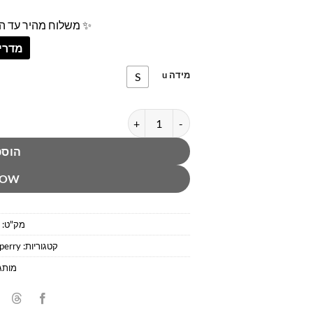
✨ משלוח מהיר עד הב
מדריך
מידה u
S
כמות של חגורת עור חום/כתום ספירי
הוספ
NOW
מק"ט:
קטגוריות:
perry
מותג