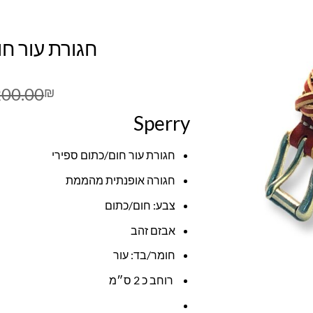
חגורת עור חו
200.00
₪
Sperry
חגורת עור חום/כתום ספירי
חגורה אופנתית מהממת
צבע: חום/כתום
אבזם זהב
חומר/בד: עור
רוחב כ 2 ס״מ