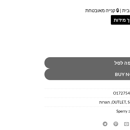
ית | 🔒 קנייה מאובטחת
 מידות
ה לסל
BUY 
O172754
S
,
OUTLET
,
חגורות
:
Sperry