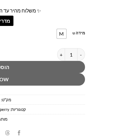
✨ משלוח מהיר עד הב
מדריך
מידה u
M
כמות של חגורת עור חומה ספירי
הוספ
NOW
מק"ט:
קטגוריות:
perry
מותג