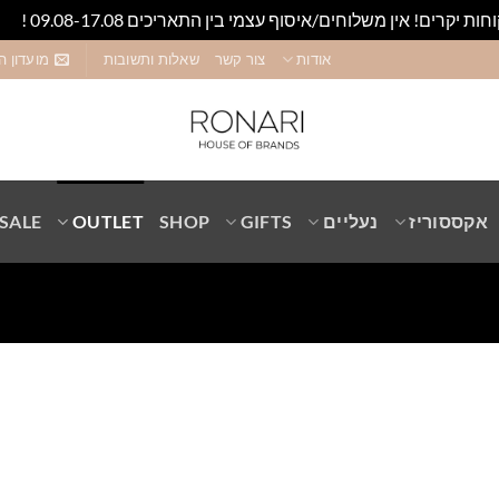
חות יקרים! אין משלוחים/איסוף עצמי בין התאריכים 09.08-17.08 !
סגו
אודות
צור קשר
שאלות ותשובות
מועדון ה
אקססוריז
נעליים
GIFTS
SHOP
OUTLET
SALE
Add to
wishlist