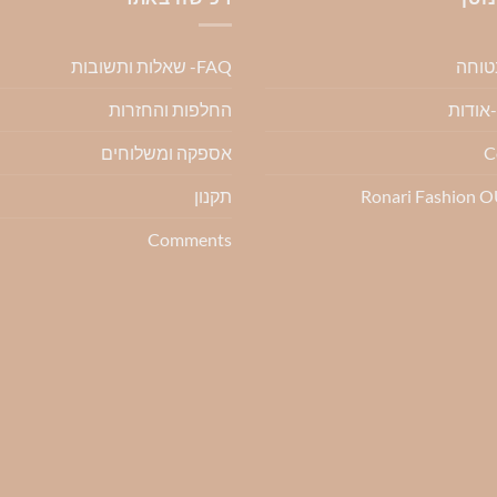
סוגים.
סוגים.
ניתן
ניתן
בטוחה
FAQ- שאלות ותשובות
לבחור
לבחור
את
את
החלפות והחזרות
ת
האפשרויות
האפשרויות
בעמוד
בעמוד
C
אספקה ומשלוחים
המוצר
המוצר
Ronari Fashion 
תקנון
Comments