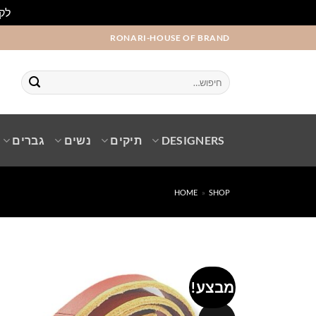
לקו
Ski
RONARI-HOUSE OF BRAND
t
conten
חיפוש
עבור:
DESIGNERS
תיקים
נשים
גברים
HOME
»
SHOP
מבצע!