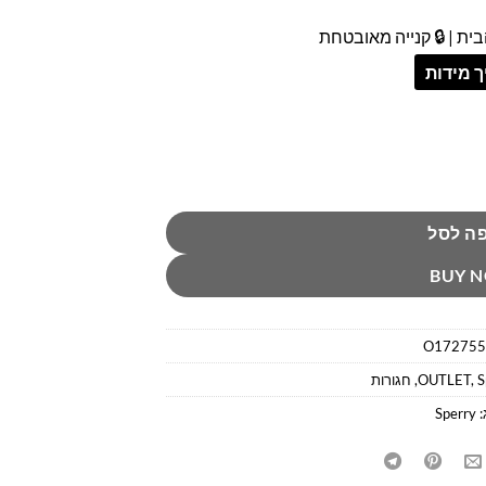
ית | 🔒 קנייה מאובטחת
 מידות
ה לסל
BUY 
O172755
S
,
OUTLET
,
חגורות
:
Sperry