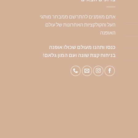
סוגים.
סוגים.
סוגי
ניתן
ניתן
ניתן
אתם מוזמנים להתרשם ממבחר מותגי
לבחור
לבחור
לבח
העל והקולקציות האחרונות של עולם
את
את
את
האופנה
האפשרויות
האפשרויות
האפ
בעמוד
בעמוד
בעמ
כנסו ותהנו מעולם שכולו אופנה
המוצר
המוצר
המו
בניחוח קצת שונה ועם המון גלאם!