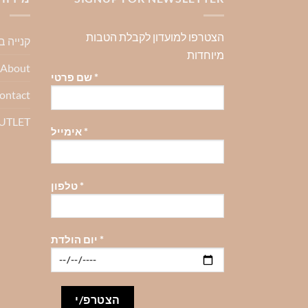
סוגים.
סוגים.
סוגים.
ניתן
ניתן
ניתן
הצטרפו למועדון לקבלת הטבות
קנייה 
לבחור
לבחור
לבחור
מיוחדות
את
את
את
About-אודות
האפשרויות
האפשרויות
האפשרויו
*
שם פרטי
בעמוד
בעמוד
בעמוד
ontact
המוצר
המוצר
המוצר
OUTLET
*
אימייל
*
טלפון
*
יום הולדת