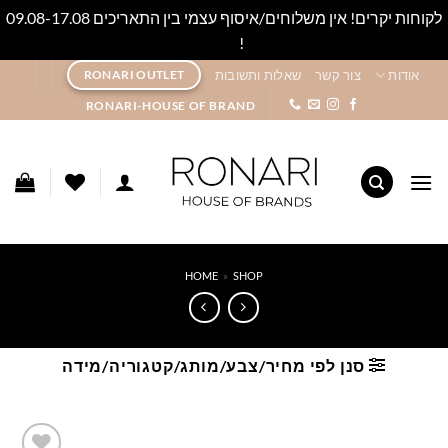
לקוחות יקרים! אין משלוחים/איסוף עצמי בין התאריכים 09.08-17.08
!
סגור
Ski
אודות
צור קשר
שאלות ותשובות
RONARI OUTLET
t
RONARI-HOUSE OF BRAND
conten
HOME
»
SHOP
סנן לפי מחיר/צבע/מותג/קטגוריה/מידה