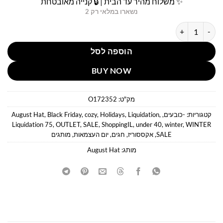
✨ משלוח מהיר עד הבית | 🔒 קנייה מאובטחת
נשארו במלאי רק 2
כמות של כובע קסקט בורדו מעוצב בשרשרת אוגוסט הט
הוספה לסל
BUY NOW
מק"ט:
O172352
קטגוריות:
-כובעים
,
,
Liquidation
,
Holidays
,
cozy
,
Black Friday
,
August Hat
Liquidation 75
,
OUTLET
,
SALE
,
ShoppingIL
,
under 40
,
winter
,
WINTER
SALE
,
אקססוריז
,
חגים
,
יום העצמאות
,
מותגים
מותג:
August Hat