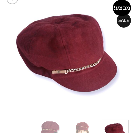
מבצע!
Add to
wishlist
SALE