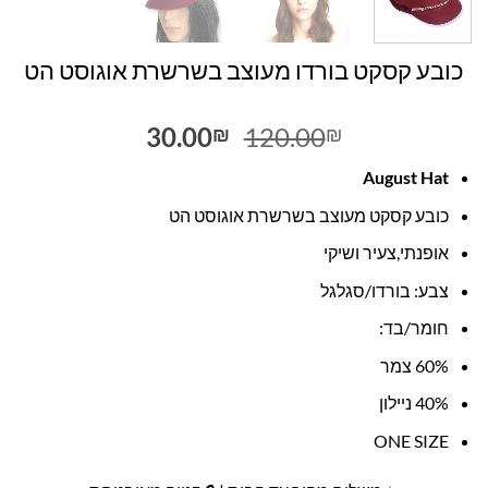
כובע קסקט בורדו מעוצב בשרשרת אוגוסט הט
המחיר
המחיר
30.00
120.00
₪
₪
המקורי
הנוכחי
August Hat
היה:
הוא:
30.00₪.
120.00₪.
כובע קסקט מעוצב בשרשרת אוגוסט הט
אופנתי,צעיר ושיקי
צבע: בורדו/סגלגל
חומר/בד:
60% צמר
40% ניילון
ONE SIZE