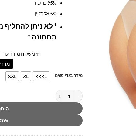
95% כותנה
5% אלסטין
* לא ניתן להחליף 
תחתונה *
✨ משלוח מהיר עד הב
מדריך
מידה בגדי נשים
XXL
XL
XXXL
כמות של תחתון חוטיני בז׳ קלוין קליין
הוספ
NOW