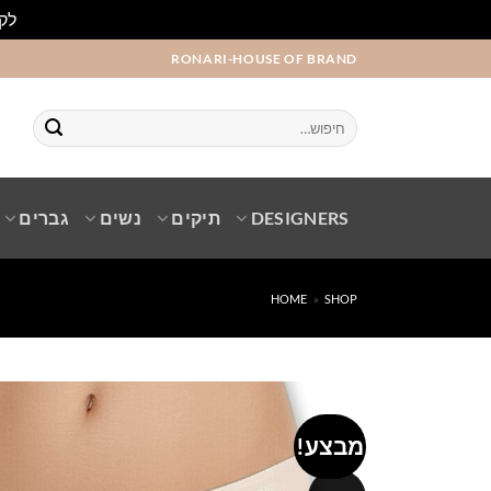
לקו
Ski
RONARI-HOUSE OF BRAND
t
conten
חיפוש
עבור:
DESIGNERS
תיקים
נשים
גברים
HOME
»
SHOP
מבצע!