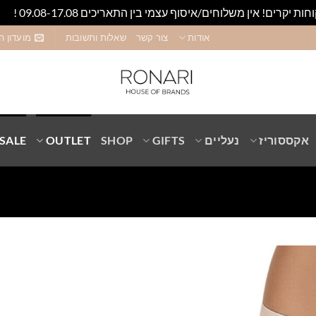
חות יקרים! אין משלוחים/איסוף עצמי בין התאריכים 09.08-17.08 !
סגו
אודות
צור קשר
שאלות ותשובות
מועדון ה
אקססוריז
נעליים
GIFTS
SHOP
OUTLET
SALE
Add to
wishlist