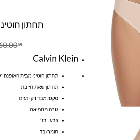
תחתון חוטיני 
60.00
₪
Calvin Klein
תחתון חוטיני מבית האופנה “קלו
תחתון שאת חייבת
סקסי,מבד דק ונעים
גזרה מחמיאה
צבע : בז׳
חומר/בד