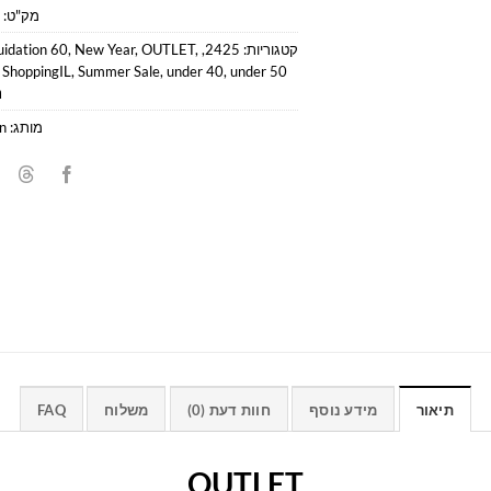
מק"ט:
קטגוריות:
2425
,
,
OUTLET
,
New Year
,
uidation 60
,
ShoppingIL
,
Summer Sale
,
under 40
,
under 50
נ
מותג:
in
תיאור
מידע נוסף
חוות דעת (0)
משלוח
FAQ
OUTLET