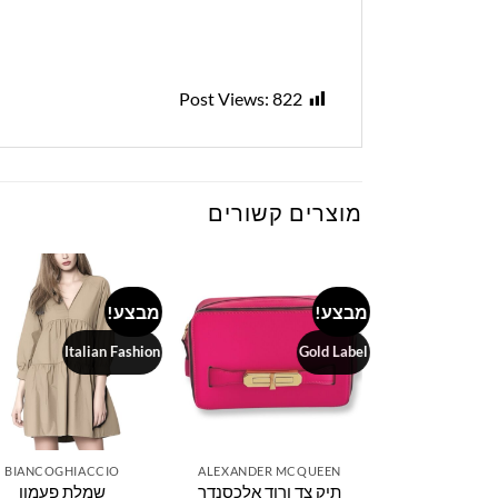
Post Views:
822
מוצרים קשורים
מבצע!
מבצע!
to
Add to
Add to
ist
wishlist
wishlist
Italian Fashion
Gold Label
It
BIANCOGHIACCIO
ALEXANDER MCQUEEN
BIANCOGHI
פיון שחורה
תיק צד ורוד אלכסנדר
שמלת פעמון