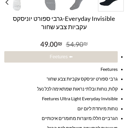
Everyday Invisible-גרבי ספורט יוניסקס
עקביות צבע שחור
המחיר
המחיר
49.00
54.90
₪
₪
המקורי
הנוכחי
היה:
הוא:
⬅️ Feetures
49.00₪.
54.90₪.
Feetures
גרבי ספורט יוניסקס עקביות צבע שחור
קלות, נוחות ובלתי נראות שמתאימה לכל נעל
Feetures Ultra Light Everyday Invisible
נוחות מיוחדת ליום יום
הגרביים הללו מיוצרות מחומרים איכותיים