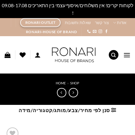
לקוחות יקרים! אין משלוחים/איסוף עצמי בין התאריכים 09.08-17.08
!
סגור
Ski
אודות
צור קשר
שאלות ותשובות
RONARI OUTLET
t
RONARI-HOUSE OF BRAND
conten
HOME
»
SHOP
סנן לפי מחיר/צבע/מותג/קטגוריה/מידה