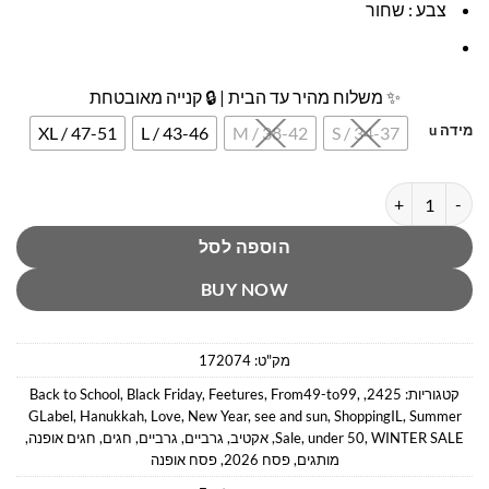
צבע : שחור
✨ משלוח מהיר עד הבית | 🔒 קנייה מאובטחת
מידה u
XL / 47-51
L / 43-46
M / 38-42
S / 34-37
כמות של Everyday Invisible-גרבי ספורט יוניסקס עקביות צבע שחור
הוספה לסל
BUY NOW
מק"ט:
172074
קטגוריות:
2425
,
,
From49-to99
,
Feetures
,
Black Friday
,
Back to School
GLabel
,
Hanukkah
,
Love
,
New Year
,
see and sun
,
ShoppingIL
,
Summer
WINTER SALE
,
under 50
,
Sale
,
אקטיב
,
גרביים
,
גרביים
,
חגים
,
חגים אופנה
,
מותגים
,
פסח 2026
,
פסח אופנה