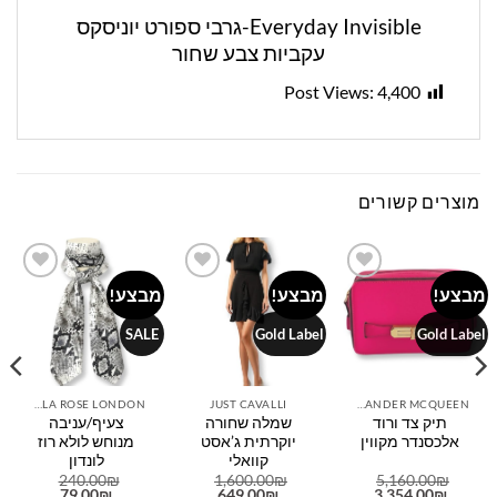
Everyday Invisible-גרבי ספורט יוניסקס
עקביות צבע שחור
Post Views:
4,400
מוצרים קשורים
מבצע!
מבצע!
מבצע!
Add to
Add to
Add to
wishlist
wishlist
wishlist
SALE
Gold Label
Gold Label
LOLA ROSE LONDON
JUST CAVALLI
ALEXANDER MCQUEEN
תיק צד ורוד
שמלה שחורה
צעיף/עניבה
אלכסנדר מקווין
יוקרתית ג’אסט
מנוחש לולא רוז
קוואלי
לונדון
240.00
₪
1,600.00
₪
5,160.00
₪
המחיר
המחיר
המחיר
המחיר
המחיר
המחיר
79.00
₪
649.00
₪
3,354.00
₪