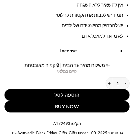
אין להשאיר ללא השגחה
תמיד יש לכבות את הקטורת לחלוטין
יש להרחיק מהישג ידם של ילדים
לא מיועד למאכל אדם
Incense
✨ משלוח מהיר עד הבית | 🔒 קנייה מאובטחת
קיים במלאי
כמות של קטורת וורד איורוודי
הוספה לסל
BUY NOW
מק"ט:
A172493
קטגוריות:
2425
,
Gifts under 100שח
,
Gifts
,
Black Friday
,
Ayurvedic
,