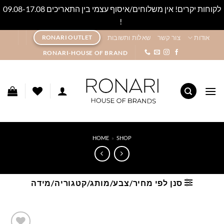
לקוחות יקרים! אין משלוחים/איסוף עצמי בין התאריכים 09.08-17.08
!
סגור
Ski
אודות
צור קשר
שאלות ותשובות
RONARI OUTLET
t
RONARI-HOUSE OF BRAND
conten
HOME
»
SHOP
סנן לפי מחיר/צבע/מותג/קטגוריה/מידה