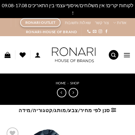
לקוחות יקרים! אין משלוחים/איסוף עצמי בין התאריכים 09.08-17.08
!
סגור
Ski
אודות
צור קשר
שאלות ותשובות
RONARI OUTLET
t
RONARI-HOUSE OF BRAND
conten
HOME
»
SHOP
סנן לפי מחיר/צבע/מותג/קטגוריה/מידה