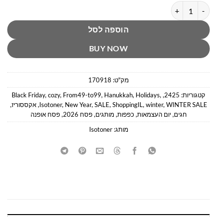
כמות של כפפות איכותיות מגע לסמארטפון איזוטונר
הוספה לסל
BUY NOW
מק"ט:
170918
קטגוריות:
2425
,
,
Holidays
,
Hanukkah
,
From49-to99
,
cozy
,
Black Friday
WINTER SALE
,
winter
,
ShoppingIL
,
SALE
,
New Year
,
Isotoner
,
אקססוריז
,
חגים
,
יום העצמאות
,
כפפות
,
מותגים
,
פסח 2026
,
פסח אופנה
מותג:
Isotoner