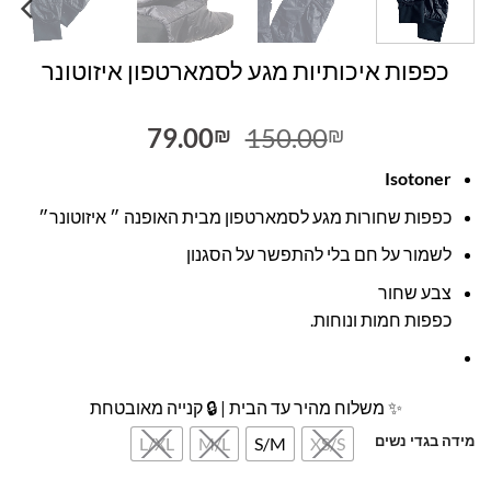
כפפות איכותיות מגע לסמארטפון איזוטונר
המחיר
המחיר
79.00
150.00
₪
₪
המקורי
הנוכחי
Isotoner
היה:
הוא:
79.00₪.
150.00₪.
כפפות שחורות מגע לסמארטפון מבית האופנה ״ איזוטונר״
לשמור על חם בלי להתפשר על הסגנון
צבע שחור
כפפות חמות ונוחות.
✨ משלוח מהיר עד הבית | 🔒 קנייה מאובטחת
מידה בגדי נשים
L/XL
M/L
S/M
XS/S