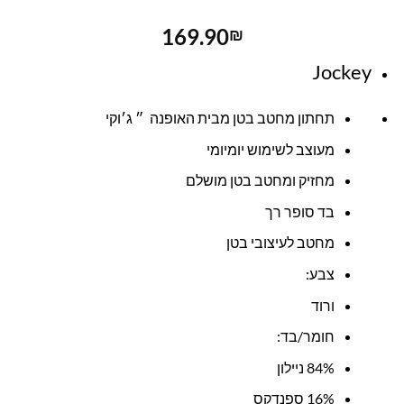
169.90
₪
Jockey
תחתון מחטב בטן מבית האופנה ״ ג׳וקי
מעוצב לשימוש יומיומי
מחזיק ומחטב בטן מושלם
בד סופר רך
מחטב לעיצובי בטן
צבע:
ורוד
חומר/בד:
84% ניילון
16% ספנדקס