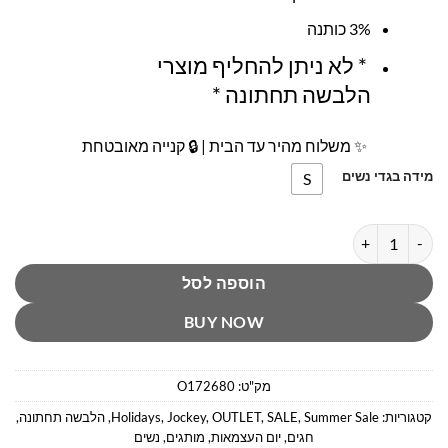
3% כותנה
* לא ניתן להחליף מוצרי
הלבשה תחתונה *
✨ משלוח מהיר עד הבית | 🔒 קנייה מאובטחת
מידה בגדי נשים
S
כמות של תחתון מחטב בטן ג׳וקי
הוספה לסל
BUY NOW
מק"ט:
O172680
קטגוריות:
Summer Sale
,
SALE
,
OUTLET
,
Jockey
,
Holidays
,
הלבשה תחתונה
,
חגים
,
יום העצמאות
,
מותגים
,
נשים