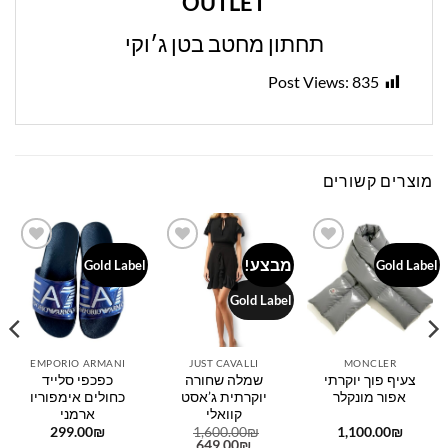
OUTLET
תחתון מחטב בטן ג׳וקי
Post Views:
835
מוצרים קשורים
מבצע!
Add to
Add to
Add to
Gold Label
Gold Label
wishlist
wishlist
wishlist
Gold Label
EMPORIO ARMANI
JUST CAVALLI
MONCLER
צעיף פוך יוקרתי
שמלה שחורה
כפכפי סלייד
אפור מונקלר
יוקרתית ג’אסט
כחולים אימפוריו
קוואלי
ארמני
299.00
₪
1,600.00
₪
1,100.00
₪
המחיר
המחיר
649.00
₪