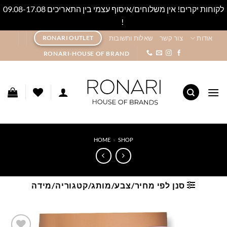
לקוחות יקרים! אין משלוחים/איסוף עצמי בין התאריכים 09.08-17.08
!
סגור
Ski
אודות
צור קשר
שאלות ותשובות
RONARI OUTLET
t
RONARI-HOUSE OF BRAND
conten
HOME
»
SHOP
סנן לפי מחיר/צבע/מותג/קטגוריה/מידה