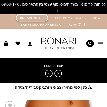
לקוחות יקרים! אין משלוחים/איסוף עצמי בין התאריכים 09.08-17.08
!
סגור
Ski
אודות
צור קשר
שאלות ותשובות
RONARI OUTLET
t
RONARI-HOUSE OF BRAND
conten
HOME
»
SHOP
סנן לפי מחיר/צבע/מותג/קטגוריה/מידה