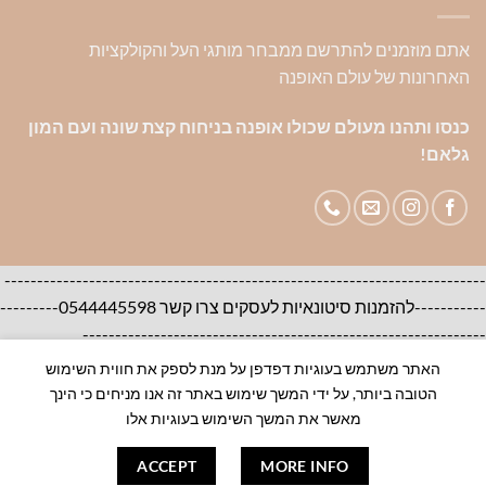
אתם מוזמנים להתרשם ממבחר מותגי העל והקולקציות
האחרונות של עולם האופנה
כנסו ותהנו מעולם שכולו אופנה בניחוח קצת שונה ועם המון
גלאם!
--------------------------------------------------------------------------
-----------להזמנות סיטונאיות לעסקים צרו קשר 0544445598---------
--------------------------------------------------------------
האתר משתמש בעוגיות דפדפן על מנת לספק את חווית השימוש
אודות
צור קשר
שאלות ותשובות
הטובה ביותר, על ידי המשך שימוש באתר זה אנו מניחים כי הינך
100% ORIGINAL BRANDS-House of Brands
מאשר את המשך השימוש בעוגיות אלו
ACCEPT
MORE INFO