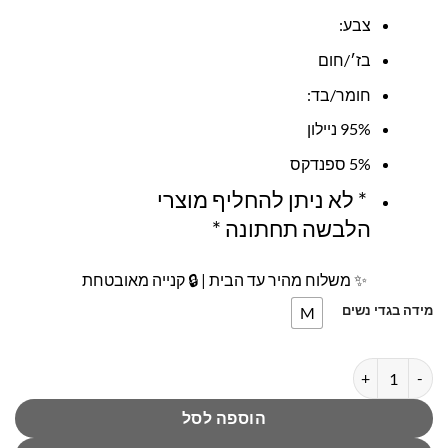
צבע:
בז׳/חום
חומר/בד:
95% ניילון
5% ספנדקס
* לא ניתן להחליף מוצרי
הלבשה תחתונה *
✨ משלוח מהיר עד הבית | 🔒 קנייה מאובטחת
מידה בגדי נשים
M
כמות של תחתון היפסטר גבוה מודרן ג׳וקי
הוספה לסל