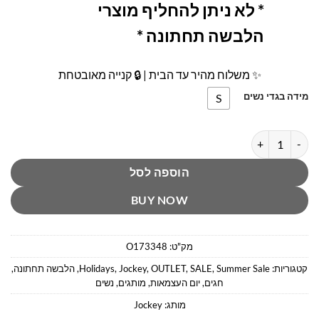
* לא ניתן להחליף מוצרי
הלבשה תחתונה *
✨ משלוח מהיר עד הבית | 🔒 קנייה מאובטחת
מידה בגדי נשים
S
כמות של תחתון חוטיני בז׳ ג׳וקי
הוספה לסל
BUY NOW
מק"ט:
O173348
קטגוריות:
Summer Sale
,
SALE
,
OUTLET
,
Jockey
,
Holidays
,
הלבשה תחתונה
,
חגים
,
יום העצמאות
,
מותגים
,
נשים
מותג:
Jockey