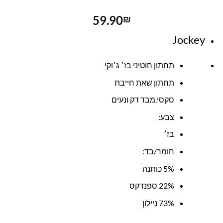
59.90
₪
Jockey
תחתון חוטיני בז׳ ג׳וקי
תחתון שאת חייבת
סקסי,מבד דק ונעים
צבע:
בז׳
חומר/בד:
5% כותנה
22% ספנדקס
73% ניילון