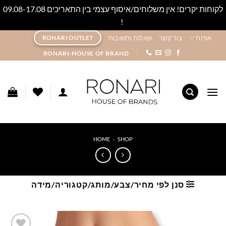
לקוחות יקרים! אין משלוחים/איסוף עצמי בין התאריכים 09.08-17.08
!
סגור
Ski
אודות
צור קשר
שאלות ותשובות
RONARI OUTLET
t
RONARI-HOUSE OF BRAND
conten
HOME
»
SHOP
סנן לפי מחיר/צבע/מותג/קטגוריה/מידה