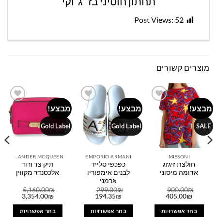
תחתון חוטיני בז׳ ג׳וקי
Post Views:
52
מוצרים קשורים
מבצע!
מבצע!
מבצע!
Add to
Add to
Add to
wishlist
wishlist
wishlist
Gold Label
Gold Label
SALE
ALEXANDER MCQUEEN
EMPORIO ARMANI
MISSONI
חולצת זיגזג
כפכפי סלייד
תיק צד ורוד
אדומה מיסוני
לבנים אימפוריו
אלכסנדר מקווין
ארמני
5,160.00
₪
299.00
₪
900.00
₪
המחיר
המחיר
המחיר
המחיר
המחיר
המחיר
3,354.00
₪
194.35
₪
405.00
₪
המקורי
הנוכחי
המקורי
הנוכחי
המקורי
הנוכחי
היה:
הוא:
היה:
הוא:
היה:
הוא:
בחר אפשרויות
בחר אפשרויות
בחר אפשרויות
54.00₪.
5,160.00₪.
194.35₪.
299.00₪.
405.00₪.
900.00₪.
1