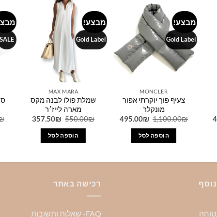
מבצע!
מבצע!
מבצע
Add to
Add to
Add 
wishlist
wishlist
wishl
SALE
Gold Label
Gold Label
MAX MARA
MONCLER
צעיף פוך יוקרתי אפור
שמלת פולו לבנה מקס
סנ
מונקלר
מארה לייז׳ר
המחיר
המחיר
המחיר
המחיר
המחיר
₪
357.50
₪
550.00
₪
495.00
₪
1,100.00
₪
4
הנוכחי
המקורי
הנוכחי
המקורי
הנוכחי
הוא:
היה:
הוא:
היה:
הוא:
הוספה לסל
הוספה לסל
357.50₪.
550.00₪.
495.00₪.
1,100.00₪.
405.00₪.
9
נוסף
רכישה באתר
בטוחה
FAQ- שאלות ותשובות