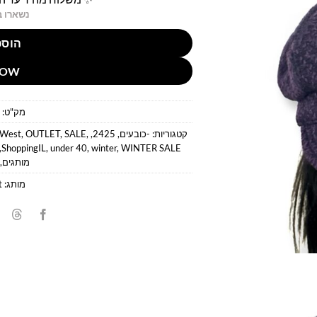
נשארו ב
הוספ
NOW
מק"ט:
קטגוריות:
-כובעים
,
2425
,
,
SALE
,
OUTLET
,
 West
,
ShoppingIL
,
under 40
,
winter
,
WINTER SALE
מותגים
,
מותג:
t