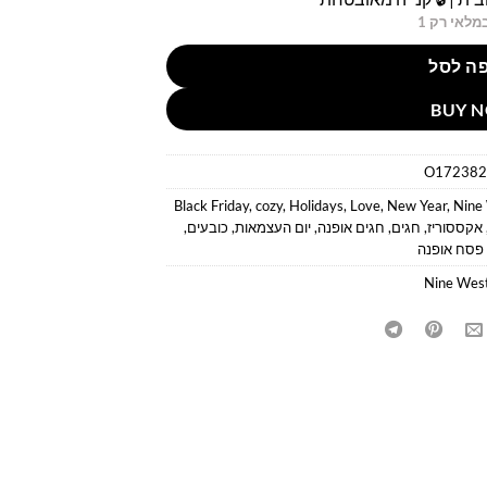
מלאי רק 1
ה לסל
BUY 
O172382
Black Friday
,
cozy
,
Holidays
,
Love
,
New Year
,
Nine
אקססוריז
,
חגים
,
חגים אופנה
,
יום העצמאות
,
כובעים
,
פסח אופנה
Nine Wes