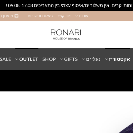
חות יקרים! אין משלוחים/איסוף עצמי בין התאריכים 09.08-17.08 !
סגו
אודות
צור קשר
שאלות ותשובות
מועדון ה
אקססוריז
נעליים
GIFTS
SHOP
OUTLET
SALE
Add to
wishlist