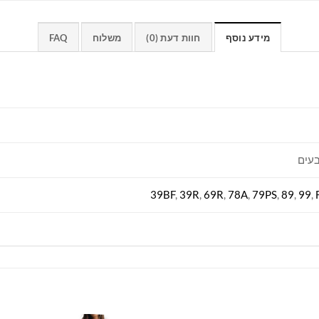
מידע נוסף
חוות דעת (0)
משלוח
FAQ
39BF
,
39R
,
69R
,
78A
,
79PS
,
89
,
99
,