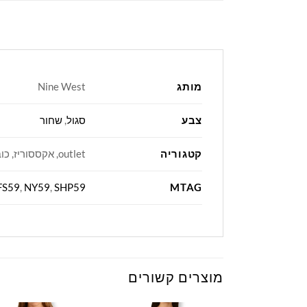
מותג
Nine West
צבע
סגול
,
שחור
קטגוריה
outlet, אקססוריז, כובעים
MTAG
FS59
,
NY59
,
SHP59
מוצרים קשורים