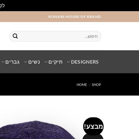
לקו
Ski
RONARI-HOUSE OF BRAND
t
conten
חיפוש
עבור:
DESIGNERS
תיקים
נשים
גברים
HOME
»
SHOP
מבצע!