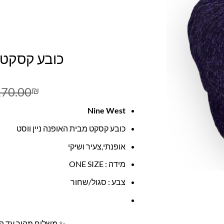
כובע קסקט סג
170.00
₪
Nine West
כובע קסקט מבית האופנה ניין ווסט
אופנתי,צעיר ושיקי
מידה : ONE SIZE
צבע : סגול/שחור
✨ משלוח מהיר עד הב