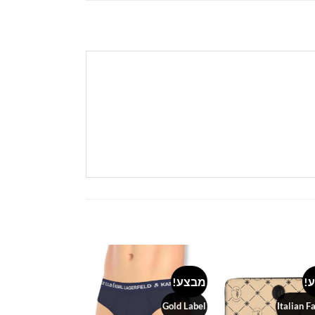
!
מבצע!
מבצע!
Add to
Add to
wishlist
wishlist
SALE
Gold Label
Italian F