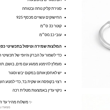
סגירת קליק נוחה ובטוחה
החישוקים עשויים מכסף 925
קוטר כ3 ס״מ
עובי כ0.1ס״מ
המלצות שמירה וטיפול בתכשיטי כסף 
כדי לשמור על הברק והיופי של תכשיטי 
מומלץ להימנע ממגע עם מים, בושם, תר
יש לאחסן אותם במקום יבש וסגור
רצוי בקופסה או שקית בד, כדי למנוע ה
ניקוי עדין באמצעות מטלית רכה
✨ משלוח מהיר עד הב
נשארו ב