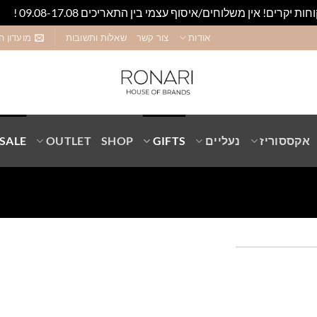
חות יקרים! אין משלוחים/איסוף עצמי בין התאריכים 09.08-17.08 !
סגו
אודות
צור קשר
שאלות ותשובות
מועדון ה
אקססוריז
נעליים
GIFTS
SHOP
OUTLET
SALE
Add to
wishlist