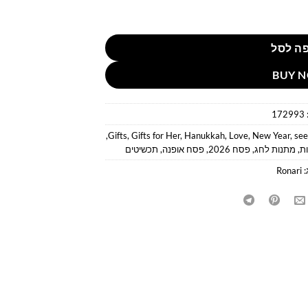
 צבע כסף
ה לסל
BUY 
172993
,
Gifts
,
Gifts for Her
,
Hanukkah
,
Love
,
New Year
,
see
ת
,
מתנות לחג
,
פסח 2026
,
פסח אופנה
,
תכשיטים
:
Ronari