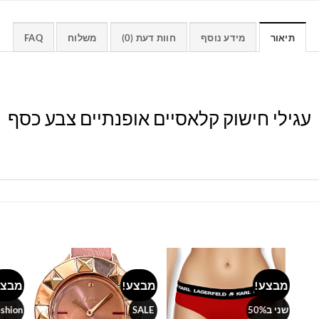
תיאור
מידע נוסף
חוות דעת (0)
משלוח
FAQ
עגילי חישוק קלאסיים אופנתיים צבע כסף
מבצע!
מבצע!
מבצע
Add to
Add to
Add 
wishlist
wishlist
wishl
שני ב50%
SALE
ashion