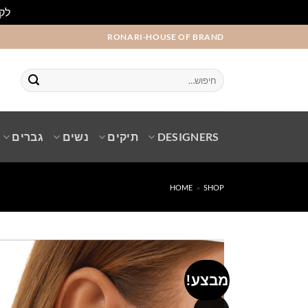
לקו
Ski
RONARI-HOUSE OF BRAND
t
conten
חיפוש
עבור:
DESIGNERS
תיקים
נשים
גברים
HOME
»
SHOP
מבצע!