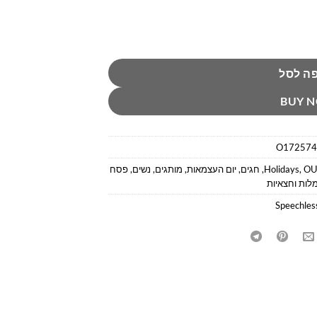
פיצלס
ה לסל
BUY 
O172574
OU
,
Holidays
,
חגים
,
יום העצמאות
,
מותגים
,
נשים
,
פסח
לות וחצאיות
Speechles