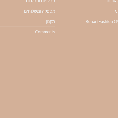
החלפות והחזרות
ת
האפשרויות
האפשרויות
בעמוד
בעמוד
C
אספקה ומשלוחים
המוצר
המוצר
Ronari Fashion 
תקנון
Comments