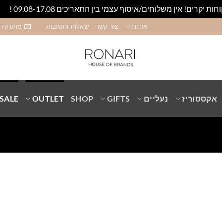
חות יקרים! אין משלוחים/איסוף עצמי בין התאריכים 09.08-17.08 !
סגו
אודות
צור קשר
שאלות ותשובות
מועדון ה
אקססוריז
נעליים
GIFTS
SHOP
OUTLET
SALE
Add to
wishlist