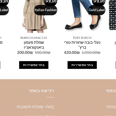
מבצע!
מבצע!
מבצע
Add to
Add to
Add 
wishlist
wishlist
wishl
 Label
Italian Fashion
Gold Label
I
BIANCOGHIACCIO
TORY BURCH
נעלי בובה שחורות טורי
שמלת פעמון
סנ
ברץ׳
ביאנקוג’אצ’יו
המחיר
המחיר
המחיר
המחיר
200.00
₪
500.00
₪
420.00
₪
1,050.00
₪
המקורי
הנוכחי
המקורי
הנוכחי
היה:
הוא:
היה:
הוא:
200.00₪.
500.00₪.
420.00₪.
1,050.00₪.
בחר אפשרויות
בחר אפשרויות
למוצר
למוצר
זה
זה
יש
יש
מספר
מספר
נוסף
רכישה באתר
סוגים.
סוגים.
ניתן
ניתן
בטוחה
FAQ- שאלות ותשובות
לבחור
לבחור
את
את