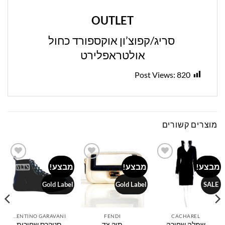
OUTLET
סריג/קפוצ’ון אוקספורד כחול
אולטראפלירט
Post Views:
820
מוצרים קשורים
מבצע!
מבצע!
מבצע!
Add to
Add to
Add to
wishlist
wishlist
wishlist
Gold Label
Gold Label
SALE
VALENTINO GARAVANI
FENDI
CACHAREL
שמלה שחורה
תיק צד
סניקרס שחורות