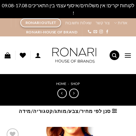
לקוחות יקרים! אין משלוחים/איסוף עצמי בין התאריכים 09.08-17.08
!
סגור
Ski
אודות
צור קשר
שאלות ותשובות
RONARI OUTLET
t
RONARI-HOUSE OF BRAND
conten
HOME
»
SHOP
סנן לפי מחיר/צבע/מותג/קטגוריה/מידה