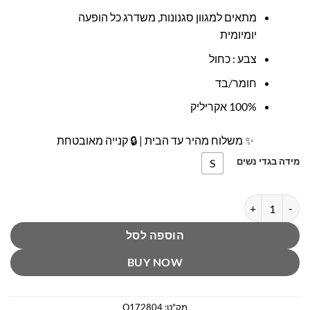
מתאים למגוון סגנונות, משדרג כל הופעה
יומיומית
צבע : כחול
חומר/בד
100% אקריליק
✨ משלוח מהיר עד הבית | 🔒 קנייה מאובטחת
מידה בגדי נשים
S
כמות של סריג/קפוצ’ון אוקספורד כחול אולטראפלירט
הוספה לסל
BUY NOW
מק"ט:
O172804