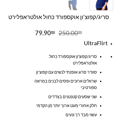
סריג/קפוצ’ון אוקספורד כחול אולטראפלירט
המחיר
המחיר
79.90
250.00
₪
₪
המקורי
הנוכחי
UltraFlirt
היה:
הוא:
79.90₪.
250.00₪.
סריג/קפוצ’ון אוקספורד כחול
אולטראפלירט
סוודר סרוג אופנתי לנשים עם קפוצ'ון
שרוולים ארוכים ופסים לבנים במראה
ספורטיבי
שני שסעים קטנטנים בצדדים
חלק אחורי מעט ארוך יותר מן הקדמי
עשוי מבד רך ונעים