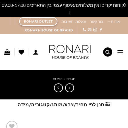
לקוחות יקרים! אין משלוחים/איסוף עצמי בין התאריכים 09.08-17.08
!
סגור
Ski
אודות
צור קשר
שאלות ותשובות
RONARI OUTLET
t
RONARI-HOUSE OF BRAND
conten
HOME
»
SHOP
סנן לפי מחיר/צבע/מותג/קטגוריה/מידה