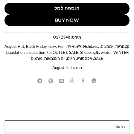
הוספה לסל
BUY NOW
מק"ט:
O172348
קטגוריות:
-כובעים
,
,
Holidays
,
From49-to99
,
cozy
,
Black Friday
,
August Hat
Liquidation
,
Liquidation 75
,
OUTLET
,
SALE
,
ShoppingIL
,
winter
,
WINTER
SALE
,
אקססוריז
,
חגים
,
יום העצמאות
,
מותגים
מותג:
August Hat
תיאור