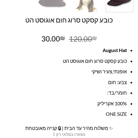
כובע קסקט סרוג חום אוגוסט הט
המחיר
המחיר
30.00
120.00
₪
₪
המקורי
הנוכחי
August Hat
היה:
הוא:
30.00₪.
120.00₪.
כובע קסקט סרוג חום אוגוסט הט
אופנתי,צעיר ושיקי
צבע: חום
חומר/בד:
100% אקריליק
ONE SIZE
✨ משלוח מהיר עד הבית | 🔒 קנייה מאובטחת
נשארו במלאי רק 1