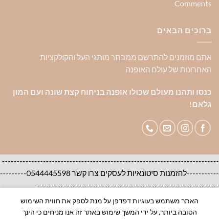
Comments
ברוכים הבאים
אתם מוזמנים להתרשם ממבחר מותגי העל והקולקציות
האחרונות של עולם האופנה
כנסו ותהנו מעולם שכולו אופנה בניחוח קצת שונה ועם המון
גלאם!
--------------------------------------------------------------------------
-----------להזמנות סיטונאיות לעסקים צרו קשר 0544445598---------
--------------------------------------------------------------
האתר משתמש בעוגיות דפדפן על מנת לספק את חווית השימוש
אודות
צור קשר
שאלות ותשובות
הטובה ביותר, על ידי המשך שימוש באתר זה אנו מניחים כי הינך
100% ORIGINAL BRANDS-House of Brands