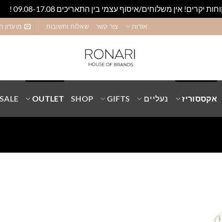
חות יקרים! אין משלוחים/איסוף עצמי בין התאריכים 09.08-17.08 !
סגו
אודות
צור קשר
שאלות ותשובות
מועדון ה
אקססוריז
נעליים
GIFTS
SHOP
OUTLET
SALE
Add to
wishlist