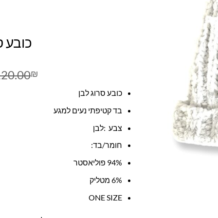
כובע ס
120.00
₪
כובע סרוג לבן
בד קטיפתי נעים למגע
צבע :לבן
חומר/בד:
94% פוליאסטר
6% מטליק
ONE SIZE