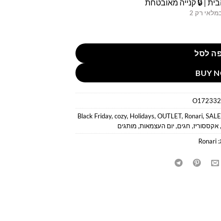
ית | 🔒 קנייה מאובטחת
מלאי רק 2
ה לסל
BUY 
O172332
Black Friday
,
cozy
,
Holidays
,
OUTLET
,
Ronari
,
SAL
אקססוריז
,
חגים
,
יום העצמאות
,
מותגים
:
Ronari