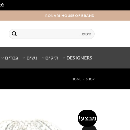
לקו
Ski
RONARI-HOUSE OF BRAND
t
conten
חיפוש
עבור:
DESIGNERS
תיקים
נשים
גברים
HOME
»
SHOP
מבצע!