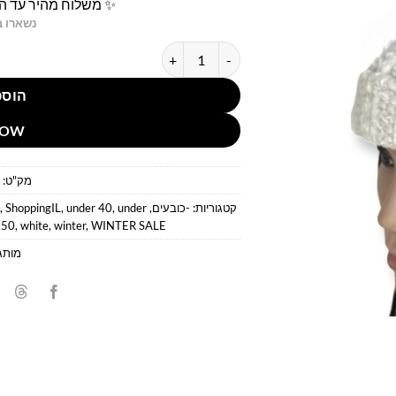
✨ משלוח מהיר עד הב
נשארו ב
כמות של כובע סרוג לבן
הוספ
NOW
מק"ט:
קטגוריות:
-כובעים
,
under
,
under 40
,
ShoppingIL
,
E
,
50
,
white
,
winter
,
WINTER SALE
מותג