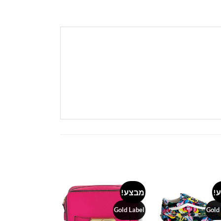
!
מבצע!
מבצע!
Add to
Add to
wishlist
wishlist
Gold Label
Gold Label
Gold