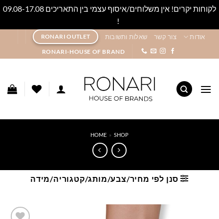
לקוחות יקרים! אין משלוחים/איסוף עצמי בין התאריכים 09.08-17.08
!
סגור
Ski
אודות
צור קשר
שאלות ותשובות
RONARI OUTLET
t
RONARI-HOUSE OF BRAND
conten
HOME
»
SHOP
סנן לפי מחיר/צבע/מותג/קטגוריה/מידה