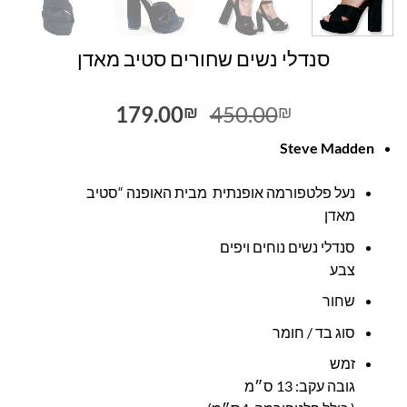
סנדלי נשים שחורים סטיב מאדן
המחיר
המחיר
179.00
450.00
₪
₪
המקורי
הנוכחי
Steve Madden
היה:
הוא:
179.00₪.
450.00₪.
נעל פלטפורמה אופנתית מבית האופנה “סטיב
מאדן
סנדלי נשים נוחים ויפים
צבע
שחור
סוג בד / חומר
זמש
גובה עקב: 13 ס״מ