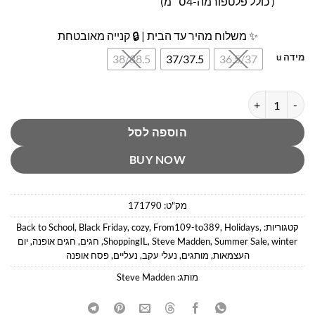
( כולל פלטפורמה-4ס״מ)
✨ משלוח מהיר עד הבית | 🔒 קנייה מאובטחת
מידה u
38/38.5
37/37.5
36.5/37
כמות של סנדלי נשים שחורים סטיב מאדן
הוספה לסל
BUY NOW
מק"ט:
171790
קטגוריות:
,
Holidays
,
From109-to389
,
cozy
,
Black Friday
,
Back to School
winter
,
Summer Sale
,
Steve Madden
,
ShoppingIL
,
חגים
,
חגים אופנה
,
יום
העצמאות
,
מותגים
,
נעלי עקב
,
נעליים
,
פסח אופנה
מותג:
Steve Madden