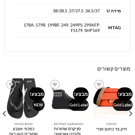
מידה U
38/38.5
,
37/37.5
,
36.5/37
178A
,
179R
,
199BF
,
249
,
249PS
,
299AFP
,
MTAG
FS179
,
SHP169
מוצרים קשורים
מבצע!
מבצע!
מבצע!
Add to
Add to
Add to
wishlist
wishlist
wishlist
NEW
Gold Label
Gold Label
HUGO BOSS
VALENTINO GARAVANI
FENDI
סניקרס שחורות
כפכפי אצבע
תיק צד כתום פנדי
ולנטינו גאראווני
שחורים הוגו בוס