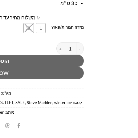
כ 3 ס״מ
✨ משלוח מהיר עד הב
מידה חגורות/פאוץ
XL
L
כמות של חגורה שחורה אבזם עץ סטיב מא
הוספ
NOW
מק"ט:
קטגוריות:
winter
,
Steve Madden
,
SALE
,
OUTLET
מותג:
en