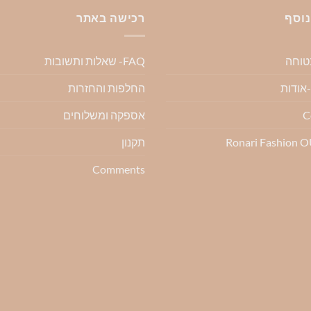
מספר
מספר
נוסף
רכישה באתר
סוגים.
סוגים.
ניתן
ניתן
בטוחה
FAQ- שאלות ותשובות
לבחור
לבחור
את
את
החלפות והחזרות
ת
האפשרויות
האפשרויות
בעמוד
בעמוד
C
אספקה ומשלוחים
המוצר
המוצר
Ronari Fashion 
תקנון
Comments