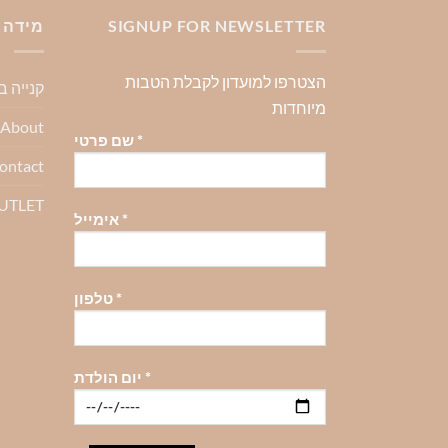
מספר
מספר
מספר
SIGNUP FOR NEWSLETTER
מידה 
סוגים.
סוגים.
סוגים.
ניתן
ניתן
ניתן
הצטרפו למועדון לקבלת הטבות
קנייה 
לבחור
לבחור
לבחור
מיוחדות
את
את
את
About-אודות
האפשרויות
האפשרויות
האפשרויו
*
שם פרטי
בעמוד
בעמוד
בעמוד
ontact
המוצר
המוצר
המוצר
OUTLET
*
אימייל
*
טלפון
*
יום הולדת