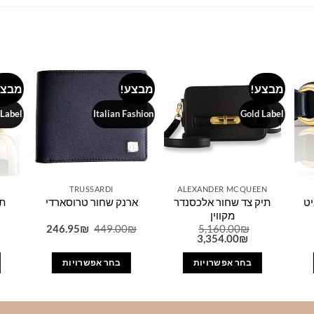
מבצע!
מבצע!
מבצע
Add to
Add to
Add 
wishlist
wishlist
wishl
 Label
Italian Fashion
Gold Label
TRUSSARDI
ALEXANDER MCQUEEN
יט
תיק צד שחור אלכסנדר
תי
ארנק שחור טרוסארדי
מקווין
המחיר
המחיר
246.95
₪
449.00
₪
5,160.00
₪
יר
המחיר
המחיר
המקורי
הנוכחי
3,354.00
₪
כחי
המקורי
הנוכחי
היה:
הוא:
היה:
הוא:
449.00₪.
246.95₪.
בחר אפשרויות
בחר אפשרויות
3,354.00₪.
5,160.00₪.
1,253.0
למוצר
למוצר
זה
זה
יש
יש