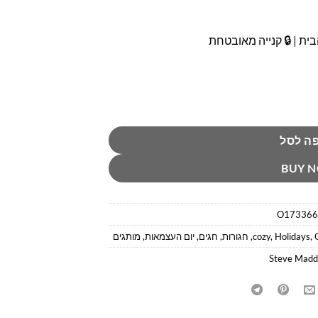
ית | 🔒 קנייה מאובטחת
דן
ה לסל
BUY 
O173366
,
Holidays
,
cozy
,
חגורות
,
חגים
,
יום העצמאות
,
מותגים
Steve Madd