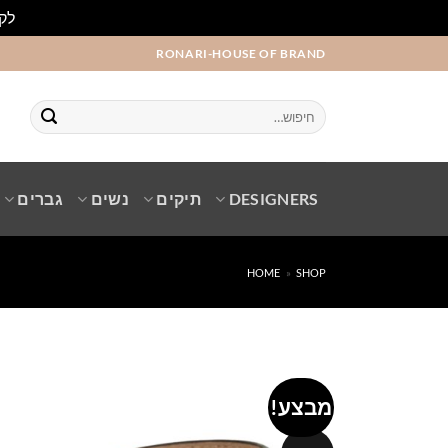
לקו
Ski
RONARI-HOUSE OF BRAND
t
conten
חיפוש
עבור:
DESIGNERS
תיקים
נשים
גברים
HOME
»
SHOP
מבצע!