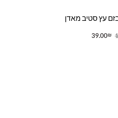
זם עץ סטיב מאדן
המחיר
המחיר
39.00
₪
המקורי
הנוכחי
היה:
הוא:
39.00₪.
160.00₪.