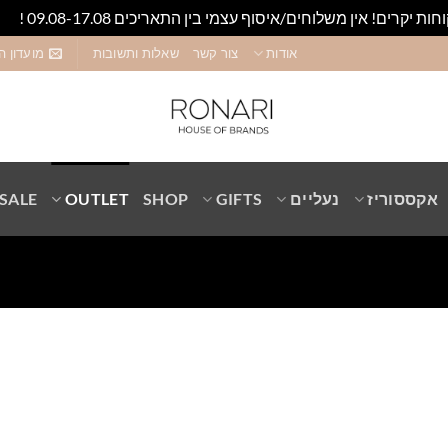
חות יקרים! אין משלוחים/איסוף עצמי בין התאריכים 09.08-17.08 !
סגו
אודות
צור קשר
שאלות ותשובות
מועדון ה
אקססוריז
נעליים
GIFTS
SHOP
OUTLET
SALE
Add to
wishlist