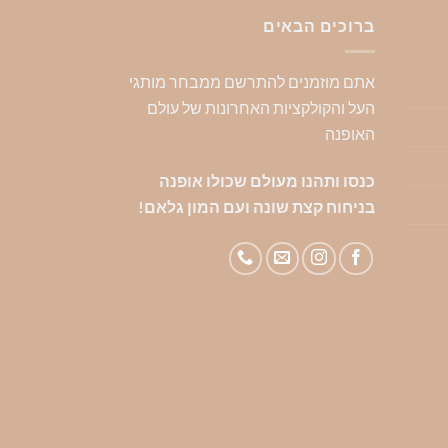
מספר
מספר
מספ
ברוכים הבאים
סוגים.
סוגים.
סוגי
ניתן
ניתן
ניתן
אתם מוזמנים להתרשם ממבחר מותגי
לבחור
לבחור
לבח
העל והקולקציות האחרונות של עולם
את
את
את
האופנה
האפשרויות
האפשרויות
האפ
בעמוד
בעמוד
בעמ
כנסו ותהנו מעולם שכולו אופנה
המוצר
המוצר
המו
בניחוח קצת שונה ועם המון גלאם!