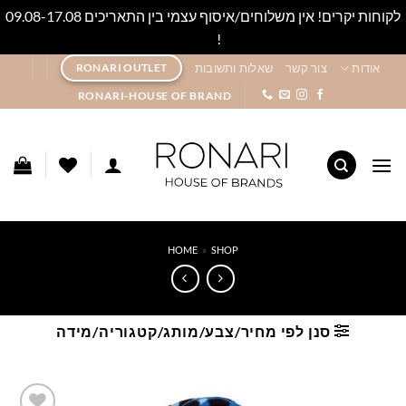
לקוחות יקרים! אין משלוחים/איסוף עצמי בין התאריכים 09.08-17.08
!
סגור
Ski
אודות
צור קשר
שאלות ותשובות
RONARI OUTLET
t
RONARI-HOUSE OF BRAND
conten
HOME
»
SHOP
סנן לפי מחיר/צבע/מותג/קטגוריה/מידה