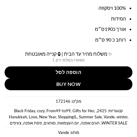
100% ויסקוזה
המידות
אורך כ190ס״מ
רוחב כ 90 ס״מ
✨ משלוח מהיר עד הבית | 🔒 קנייה מאובטחת
נשארו במלאי רק 1
הוספה לסל
BUY NOW
מק"ט:
172146
קטגוריות:
2425
,
,
Gifts for Her
,
From49-to99
,
cozy
,
Black Friday
Hanukkah
,
Love
,
New Year
,
ShoppingIL
,
Summer Sale
,
Vande
,
winter
,
WINTER SALE
,
חגים אופנה
,
יום העצמאות
,
מותגים
,
פסח אופנה
,
צעיפים
מותג:
Vande